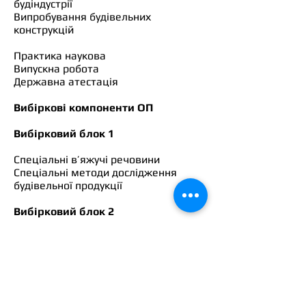
будіндустрії
Випробування будівельних
конструкцій
Практика наукова
Випускна робота
Державна атестація
Вибіркові компоненти ОП
Вибірковий блок 1
Спеціальні в’яжучі речовини
Спеціальні методи дослідження
будівельної продукції
Вибірковий блок 2
Технологія дорожніх бетонів
Довговічність бетону
© 2017 «Будівельний факультет
Криворізького національного
університету»