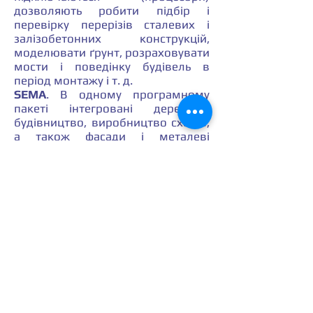
дозволяють робити підбір і
перевірку перерізів сталевих і
залізобетонних конструкцій,
моделювати ґрунт, розраховувати
мости і поведінку будівель в
період монтажу і т. д.
SEMA
. В одному програмному
пакеті інтегровані дерев'яне
будівництво, виробництво сходів,
а також фасади і металеві
покриття, починаючи зі стадії
планування проекту та до
управління верстатним
устаткуванням. З огляду на
наявність інших інтегрованих
рішень для статики, калькуляції, а
також вимірювальних систем,
користувач SEMA ідеально
оснащений для вирішення своїх
завдань. Сторонні функції, як
наприклад, проектування
сантехніки та електрики, можуть