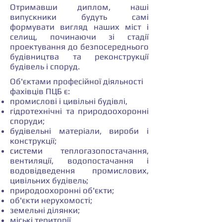
Отримавши диплом, наші
випускники будуть самі
формувати вигляд наших міст і
селищ, починаючи зі стадії
проектування до безпосереднього
будівництва та реконструкції
будівель і споруд.
Об'єктами професійної діяльності
фахівців ПЦБ є:
промислові і цивільні будівлі,
гідротехнічні та природоохоронні
споруди;
будівельні матеріали, вироби і
конструкції;
системи теплогазопостачання,
вентиляції, водопостачання і
водовідведення промислових,
цивільних будівель;
природоохоронні об'єкти;
об'єкти нерухомості;
земельні ділянки;
міські території.