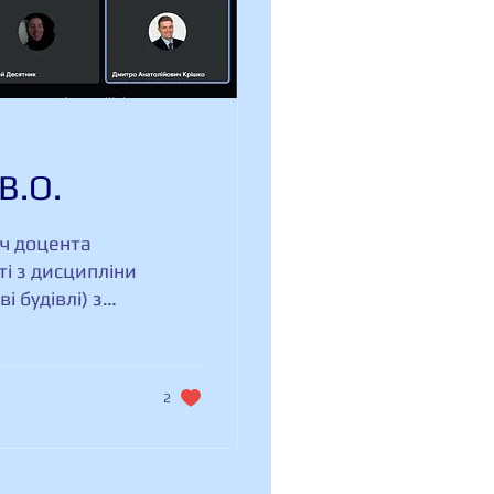
В.О.
іч доцента
тті з дисципліни
і будівлі) з
Бихно Валерієм
 В.О. звернув
 при новому
2
товка
аннях, які
 особливостей