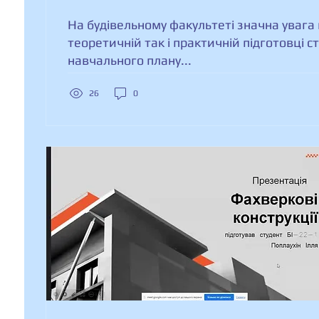
основи і фундаменти»
На будівельному факультеті значна увага 
теоретичній так і практичній підготовці ст
навчального плану...
26
0