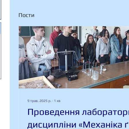
Пости
9 трав. 2025 р.
∙
1
хв
Проведення лабораторн
дисципліни «Механіка ґ