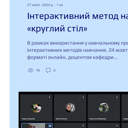
27 жовт. 2024 р.
∙
1
хв
Інтерактивний метод н
«круглий стіл»
В рамках використання у навчальному пр
інтерактивних методів навчання, 24 жовт
форматі онлайн, доцентом кафедри...
18
0