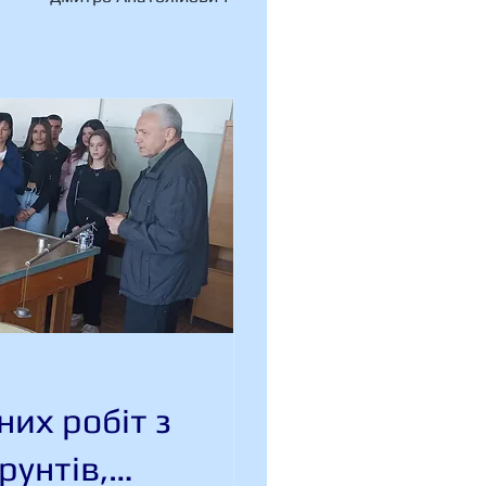
их робіт з
рунтів,