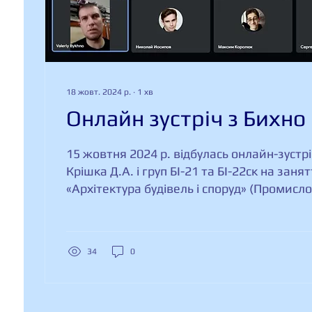
18 жовт. 2024 р.
∙
1
хв
Онлайн зустріч з Бихно 
15 жовтня 2024 р. відбулась онлайн-зустр
Крішка Д.А. і груп БІ-21 та БІ-22ск на заня
«Архітектура будівель і споруд» (Промислов
інженером-проектувальником І категорії 
Олександровичем. У своїй розповіді Бихно
увагу на те, що як при реконструкції так і
34
0
зведенні будівель і споруд важлива підго
спеціаліста, який гарно орієнтується в пит
стосуються архітектурно-конструктивних
будівництва, вміє...