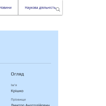
Новини
Наукова діяльність
Огляд
Ім'я
Крішко
Прізвище
Дмитро Анатолійович