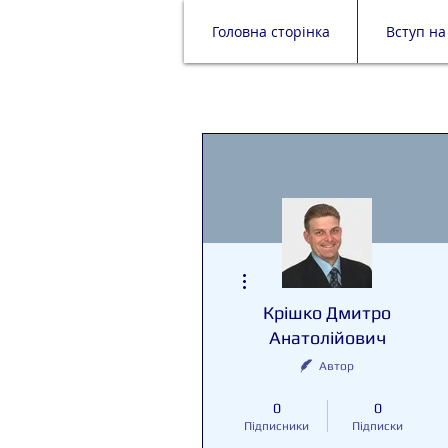
Головна сторінка
Вступ на
Інші дії
Крішко Дмитро
Анатолійович
Автор
VIP Блогер
+
4
0
0
Підписники
Підписки