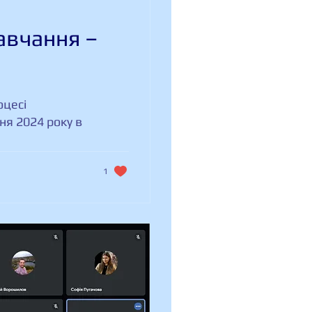
авчання –
оцесі
ня 2024 року в
1