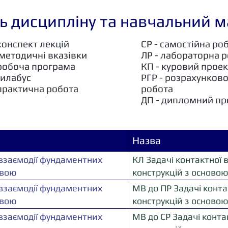
ь дисципліну та навчальний м
конспект лекцій
СР - самостійна ро
 методичні вказівки
ЛР - лабораторна 
 робоча програма
КП - куровий проек
силабус
РГР - розрахунков
 практична робота
робота
ДП - дипломний пр
Назва
 взаємодії фундаментних
КЛ Задачі контактної 
овою
конструкцій з осново
 взаємодії фундаментних
МВ до ПР Задачі конта
овою
конструкцій з осново
 взаємодії фундаментних
МВ до СР Задачі конта