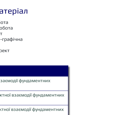
атеріал
бота
робота
т
о-графічна
оект
взаємодії фундаментних
ю
ктної взаємодії фундаментних
ю
ктної взаємодії фундаментних