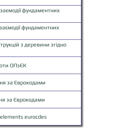
ю
взаємодії фундаментних
ю
взаємодії фундаментних
ю
трукцій з деревини згідно
боти ОПзЄК
ня за Єврокодами
ня за Єврокодами
l elements eurocdes