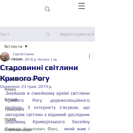
Зареєструватися
Пост
Всі пости
Сергій Сахно
Всі пости
3 лют. 2018 р.
Читати 1 хв
Старовинні світлини
Новини
Кривого Рогу
Студентське життя
Оновлено:
23 трав. 2019 р.
Наука
Знайшов в сімейному архіві світлини 
Історія
Кривого Рогу дореволюційного 
періоду. З інтернету з'ясував, що 
Технології
автором світлин є відомий дослідник 
ПЦМБ
родовищ Криворізького басейну 
Едуард Карлович Фукс
,  який жив і 
Стейкхолдери