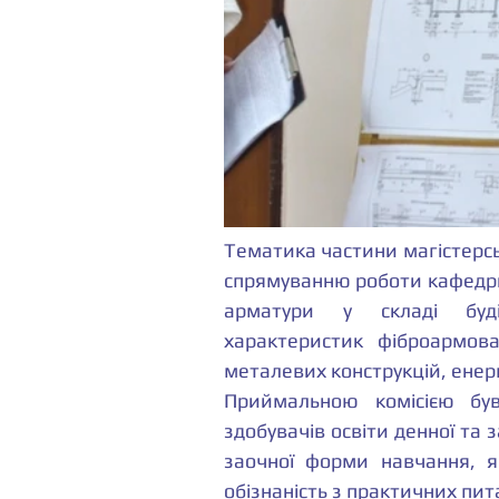
Тематика частини магістерсь
спрямуванню роботи кафедри
арматури у складі будів
характеристик фіброармова
металевих конструкцій, енер
Приймальною комісією був
здобувачів освіти денної та 
заочної форми навчання, я
обізнаність з практичних пит