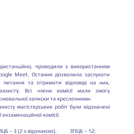
 дистанційно, проводили з використанням 
oogle Meet. Остання дозволила заслухати 
и питання та отримати відповіді на них, 
ахисту. Всі члени комісії мали змогу 
снювальної записки та кресленнями.
хисту магістерських робіт були відзначені 
екзаменаційної комісії.
Оцінку відмінно отримали - 	ПЦБ – 3 (2 з відзнакою), 	ЗПЦБ – 12;