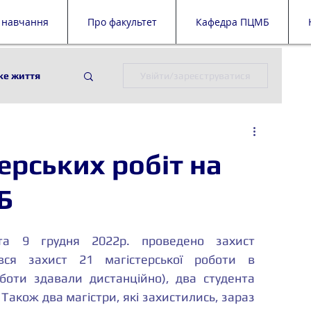
 навчання
Про факультет
Кафедра ПЦМБ
ке життя
Увійти/зареєструватися
ії
ПЦМБ
ерських робіт на
й дайджест
Б
 9 грудня 2022р. проведено захист 
увся захист 21 магістерської роботи в 
оти здавали дистанційно), два студента 
мають дипломи з відзнакою. Також два магістри, які захистились, зараз 