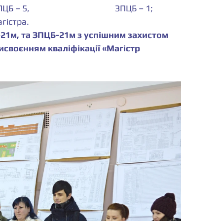
Оцінку добре отримали - 	ПЦБ – 5, 					ЗПЦБ – 1;
гістра.
-21м, та ЗПЦБ-21м з успішним захистом 
исвоєнням кваліфікації «Магістр 