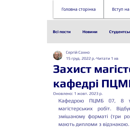
Головна сторінка
Вступ на
Всі пости
Новини
Студентсь
Сергій Сахно
Наука
Історія
Технолог
15 груд. 2022 р.
Читати 1 хв
Захист магіст
Стейкхолдери
Будівельни
кафедрі ПЦМ
Оновлено:
1 жовт. 2023 р.
Кафедрою ПЦМБ 07, 8 та
магістерських робіт. Відб
змішаному форматі (три роб