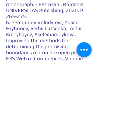
monograph. - Petrosani, Romania:
UNIVERSITAS Publishing, 2020. P.
265-275.
6. Peregudov Volodymyr, Yulian
Hryhoriev, Serhii Lutsenko, Aidar
Kuttybayev, Asel Shampykova.
Improving the methods for
determining the promising
boundaries of iron ore open pits.
E3S Web of Conferences. Volume
280, 2021
https://doi.org/10.1051/e3sconf/20
2128001005
7
. Peregudov Volodymyr , Babii, K.,
Chetveryk, M., Kovalov, K., Kiriia, R.,
Pshenychnyi, V. Features of using
equipment for in-pit crushing and
conveying technology on the open
pit walls with complex structure.
Mining of Mineral Deposits, 16(4),
2022. Р. 96-102.
https://doi.org/10.33271/mining16.