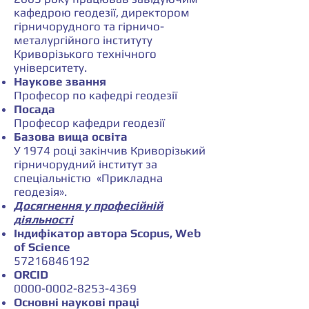
кафедрою геодезії, директором
гірничорудного та гірничо-
металургійного інституту
Криворізького технічного
університету.
Наукове звання
Професор по кафедрі геодезії
Посада
Професор кафедри геодезії
Базова вища освіта
У 1974 році закінчив Криворізький
гірничорудний інститут за
спеціальністю «Прикладна
геодезія».
Досягнення у професійній
діяльності
Індифікатор автора Scopus, Web
of Science
57216846192
ORCID
0000-0002-8253-4369
Основні наукові праці