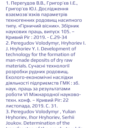
1. Перегудов В.В., Григор’єв І.Є.,
Григор’єв Ю.І. Дослідження
взаємозв’язків параметрів
техногенних родовищ насипного
типу. «Гірничий вісник». Збірник
наукових праць, випуск 105. –
Кривий Ріг : 2019. - С.29-34
2. Peregudov Volodymyr, Hryhoriev I.
J. Hryhoriev Y. I. Development of
technology for the formation of
man-made deposits of dry raw
materials. Сучасні технології
розробки рудних родовищ.
Еколого-економічні наслідки
діяльності підприємств ГМК : зб.
наук. праць за результатами
роботи VІ Міжнародної науково-
техн. конф. – Кривий Ріг: 22
листопада, 2019. С. 31.
3. Peregudov Volodymyr , Yulian
Hryhoriev, Ihor Hryhoriev, Serhii
Joukov. Determination of the