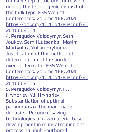
transfer step of the ore chute while
mining the technogenic deposit of
the bulk type. E3S Web of
Conferences. Volume 166, 2020
https://doi.org/10.1051/e3sconf/20
2016602004
4
. Peregudov Volodymyr, Serhii
Joukov, Serhii Lutsenko, Maxim
Martyniuk, Yulian Hryhoriev.
Justification of the method of
determination of the border
overburden ratio. E3S Web of
Conferences. Volume 166, 2020
https://doi.org/10.1051/e3sconf/20
2016602005
5
. Peregudov Volodymyr, І.J.
Hryhoriev, Y.І. Hryhoriev
Substantiation of optimal
parameters of the man-made
deposits. Resourse-saving
technologies of raw-material base
development in mineral mining and
processing: multi-authored