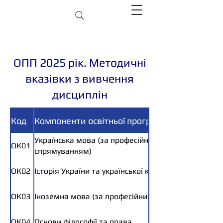
ОПП 2025 рік. Методичні
вказівки з вивчення
дисциплін
Код
Компоненти освітньої програми
Українська мова (за професійним
ОК01
спрямуванням)
ОК02
Історія України та української культури
ОК03
Іноземна мова (за професійним спрямуванням)
ОК04
Основи філософії та права