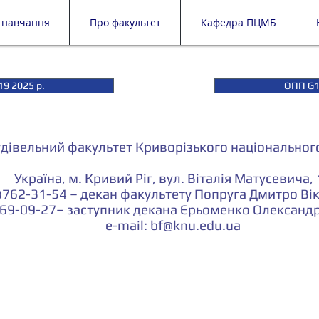
 навчання
Про факультет
Кафедра ПЦМБ
9 2025 р.
ОПП G1
удівельний факультет Криворізького національного
Україна, м. Кривий Ріг, вул. Віталія Матусевича,
)762-31-54 – декан факультету Попруга Дмитро Ві
569-09-27– заступник декана Єрьоменко Олексан
e-mail:
bf@knu.edu.ua