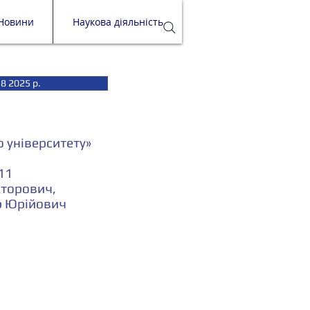
Новини
Наукова діяльність
8 2025 р.
 університету»
 11
кторович,
др Юрійович