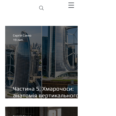
Сергій Сахно
19 лип.
Частина 5. Хмарочоси:
анатомія вертикального
міста