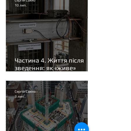
Сергій Сахно
10 лип.
Частина 4. Життя після
зведення: як «живе»
хмарочос
Сергій Сахно
3 лип.