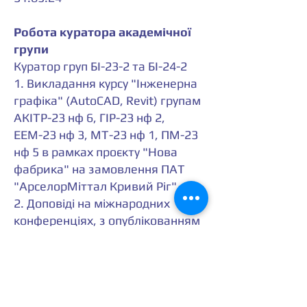
Робота куратора академічної
групи
Куратор груп БІ-23-2 та БІ-24-2
1. Викладання курсу "Інженерна
графіка" (AutoCAD, Revit) групам
АКІТР-23 нф 6, ГІР-23 нф 2,
ЕЕМ-23 нф 3, МТ-23 нф 1, ПМ-23
нф 5 в рамках проєкту "Нова
фабрика" на замовлення ПАТ
"АрселорМіттал Кривий Ріг".
2. Доповіді на міжнародних
конференціях, з опублікованням
тез (4 шт.):
- Міжнародна науково-технічна
конфе-ренція “Розвиток
промисловості та суспільства”.
Матеріали конф., Кривий Ріг, 22-