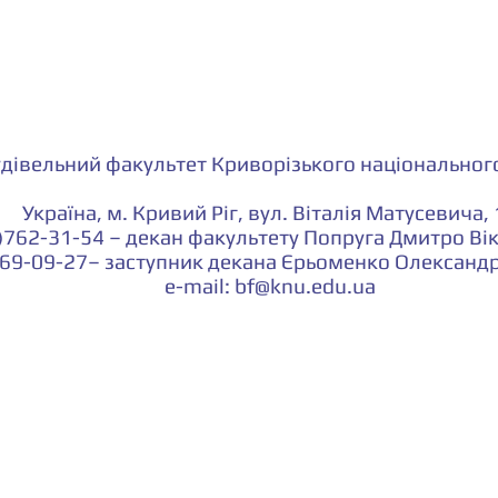
удівельний факультет Криворізького національного
Україна, м. Кривий Ріг, вул. Віталія Матусевича,
)762-31-54 – декан факультету Попруга Дмитро Ві
569-09-27– заступник декана Єрьоменко Олексан
e-mail:
bf@knu.edu.ua