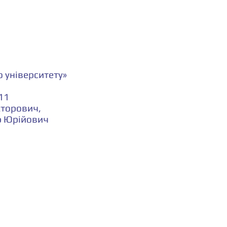
 університету»
 11
кторович,
др Юрійович