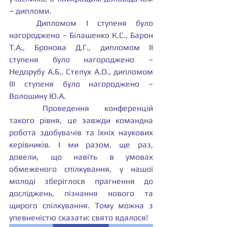
– дипломи.
	Дипломом І ступеня було 
нагороджено – Білашенко К.С., Барон 
Т.А., Бронова Д.Г., дипломом ІІ 
ступеня було нагороджено – 
Недорубу А.Б., Степух А.О., дипломом 
ІІІ ступеня було нагороджено – 
Волошину Ю.А.
	Проведення конференцій 
такого рівня, це завжди командна 
робота здобувачів та їхніх наукових 
керівників. І ми разом, ще раз, 
довели, що навіть в умовах 
обмеженого спілкування, у нашої 
молоді зберіглося прагнення до 
досліджень, пізнання нового та 
щирого спілкування. Тому можна з 
упевненістю сказати: свято вдалося!