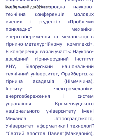
відбулася Міжнародна науково-
Будівельний дайджест
технічна конференція молодих 
вчених і студентів «Проблеми 
прикладної механіки, 
енергозбереження та механізації в 
гірничо-металургійному комплексі». 
В конференції взяли участь: Науково-
дослідний гірничорудний інститут 
КНУ, Білоруський національний 
технічний університет, Фрайбергська 
гірнича академія (Німеччина), 
Інститут електромеханіки, 
енергозбереження і систем 
управління Кременчуцького 
національного університету імені 
Михайла Остроградського, 
Університет інформатики і технології 
“Святий апостол Павел”(Македонія), 