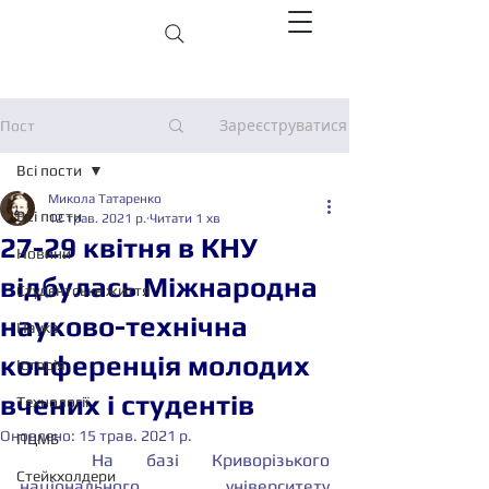
Зареєструватися
Пост
Всі пости
Микола Татаренко
Всі пости
12 трав. 2021 р.
Читати 1 хв
27-29 квітня в КНУ
Новини
відбулась Міжнародна
Студентське життя
науково-технічна
Наука
конференція молодих
Історія
вчених і студентів
Технології
Оновлено:
15 трав. 2021 р.
ПЦМБ
	На базі Криворізького 
Стейкхолдери
національного університету 