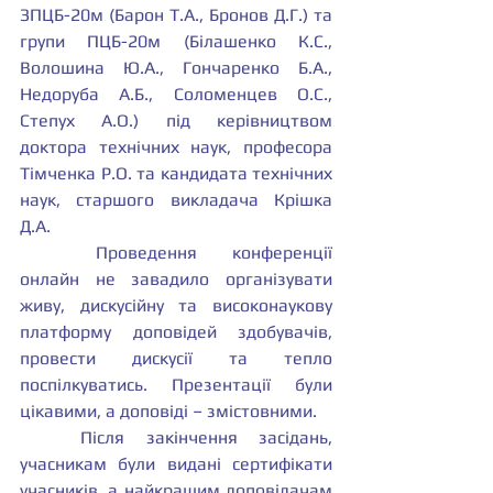
ЗПЦБ-20м (Барон Т.А., Бронов Д.Г.) та 
групи ПЦБ-20м (Білашенко К.С., 
Волошина Ю.А., Гончаренко Б.А., 
Недоруба А.Б., Соломенцев О.С., 
Степух А.О.) під керівництвом 
доктора технічних наук, професора 
Тімченка Р.О. та кандидата технічних 
наук, старшого викладача Крішка 
Д.А.
	Проведення конференції 
онлайн не завадило організувати 
живу, дискусійну та високонаукову 
платформу доповідей здобувачів, 
провести дискусії та тепло 
поспілкуватись. Презентації були 
цікавими, а доповіді – змістовними. 
	Після закінчення засідань, 
учасникам були видані сертифікати 
учасників, а найкращим доповідачам 