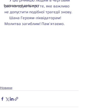
     У цю річницю людям в черговий 
Будівельний дайджест
раз нагадують про те, яке важливо 
не допустити подібної трагедії знову.
     Шана Героям-ліквідаторам! 
Молитва загиблим! Пам’ятаємо.
Новини