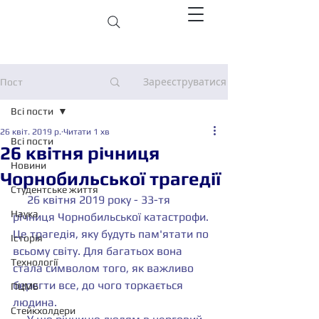
Зареєструватися
Пост
Всі пости
26 квіт. 2019 р.
Читати 1 хв
Всі пости
26 квітня річниця
Новини
Чорнобильської трагедії
Студентське життя
     26 квітня 2019 року - 33-тя 
Наука
річниця Чорнобильської катастрофи. 
Це трагедія, яку будуть пам'ятати по 
Історія
всьому світу. Для багатьох вона 
Технології
стала символом того, як важливо 
берегти все, до чого торкається 
ПЦМБ
людина.
Стейкхолдери