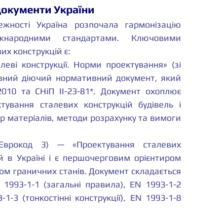
 документи України
жності Україна розпочала гармонізацію 
народними стандартами. Ключовими 
их конструкцій є:
леві конструкції. Норми проектування» (зі 
ний діючий нормативний документ, який 
2010 та СНіП II-23-81*. Документ охоплює 
тування сталевих конструкцій будівель і 
р матеріалів, методи розрахунку та вимоги 
врокод 3) — «Проектування сталевих 
й в Україні і є першочерговим орієнтиром 
ом граничних станів. Документ складається 
1993-1-1 (загальні правила), EN 1993-1-2 
-1-3 (тонкостінні конструкції), EN 1993-1-8 