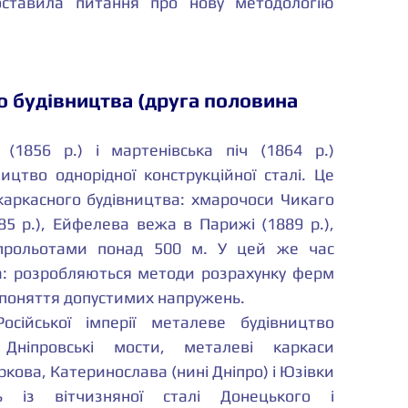
ставила питання про нову методологію 
о будівництва (друга половина 
(1856 р.) і мартенівська піч (1864 р.) 
тво однорідної конструкційної сталі. Це 
каркасного будівництва: хмарочоси Чикаго 
85 р.), Ейфелева вежа в Парижі (1889 р.), 
 прольотами понад 500 м. У цей же час 
: розробляються методи розрахунку ферм 
я поняття допустимих напружень.
сійської імперії металеве будівництво 
Дніпровські мости, металеві каркаси 
ова, Катеринослава (нині Дніпро) і Юзівки 
ь із вітчизняної сталі Донецького і 