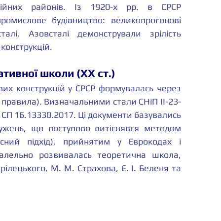
гійних районів. Із 1920-х рр. в СРСР 
ромислове будівництво: великопрогонові 
талі, Азовсталі демонстрували зрілість 
конструкцій.
тивної школи (XX ст.)
их конструкцій у СРСР формувалась через 
правила). Визначальними стали СНіП II-23-
 СП 16.13330.2017. Ці документи базувались 
ужень, що поступово витіснявся методом 
існий підхід), прийнятим у Єврокодах і 
алельно розвивалась теоретична школа, 
рілецького, М. М. Страхова, Є. І. Беленя та 