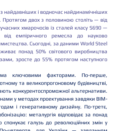
із найдавніших і водночас найдинамічніших 
. Протягом двох з половиною століть — від 
учасних хмарочосів із сталей класу S690 — 
від емпіричного ремесла до науково 
истецтва. Сьогодні, за даними World Steel 
поживає понад 50% світового виробництва 
нозами, зросте до 55% протягом наступного 
ома ключовими факторами. По-перше, 
тному та великопрогоновому будівництві, 
мають конкурентоспроможної альтернативи. 
інами у методах проектування завдяки BIM-
одам і генеративному дизайну. По-третє, 
онізацію: металургія відповідає за понад 
о спонукає галузь до революційних змін у 
 По-четверте, для України — завданням 