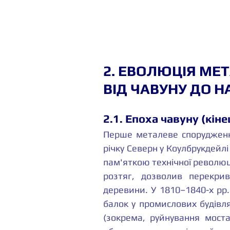
2. ЕВОЛЮЦІЯ МЕТ
ВІД ЧАВУНУ ДО 
2.1. Епоха чавуну (кіне
Перше металеве спорудження
річку Северн у Коулбрукдейлі (
пам'яткою технічної революції
розтяг, дозволив перекри
деревини. У 1810–1840-х рр.
балок у промислових будівлях
(зокрема, руйнування моста 