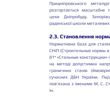
Придніпровського металур
розгортається масштабне п
цехи Дніпробуду, Запоріжс
радянської школи металевих 
2.3. Становлення норма
Нормативна база для сталев
СНіП (Строительные нормы и 
81* «Стальные конструкции» і
на методі допустимих напр
граничних станів (ймовірн
сучасних ДБН України. Пар
пов'язана з іменами М. С. Ст
ін.