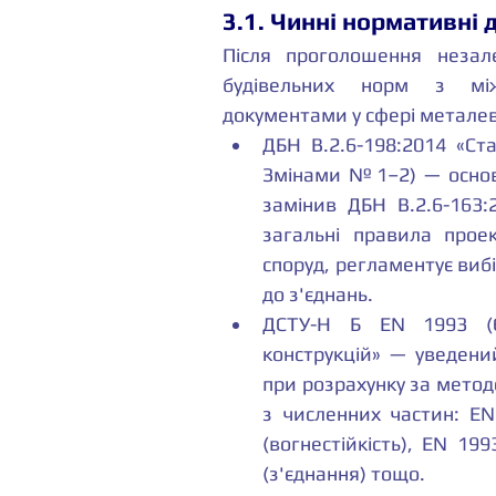
3.1. Чинні нормативні
Після проголошення незале
будівельних норм з між
документами у сфері металев
ДБН В.2.6-198:2014 «Ста
Змінами №1–2) — основ
замінив ДБН В.2.6-163:
загальні правила проек
споруд, регламентує вибі
до з'єднань.
ДСТУ-Н Б EN 1993 (Є
конструкцій» — уведени
при розрахунку за метод
з численних частин: EN 
(вогнестійкість), EN 1993
(з'єднання) тощо.