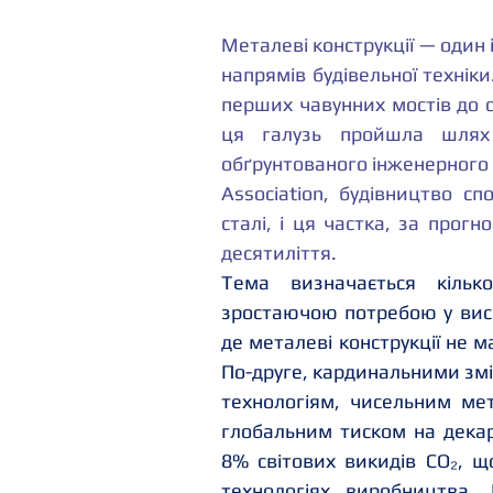
Металеві конструкції — один 
напрямів будівельної техніки
перших чавунних мостів до с
ця галузь пройшла шлях 
обґрунтованого інженерного м
Association, будівництво с
сталі, і ця частка, за прог
десятиліття.
Тема визначається кільк
зростаючою потребою у висо
де металеві конструкції не 
По-друге, кардинальними зм
технологіям, чисельним мет
глобальним тиском на декарб
8% світових викидів CO₂, щ
технологіях виробництва.