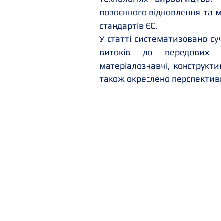
повоєнного відновлення та мо
стандартів ЄС.
У статті систематизовано суч
витоків до передових т
матеріалознавчі, конструктив
також окреслено перспективи