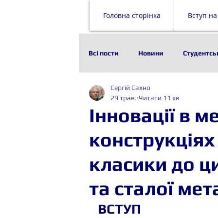
Головна сторінка
Вступ на
Всі пости
Новини
Студентсь
Сергій Сахно
Наука
Історія
Технолог
29 трав.
Читати 11 хв
Інновації в м
Стейкхолдери
Будівельни
конструкціях 
класики до ц
та сталої мет
ВСТУП