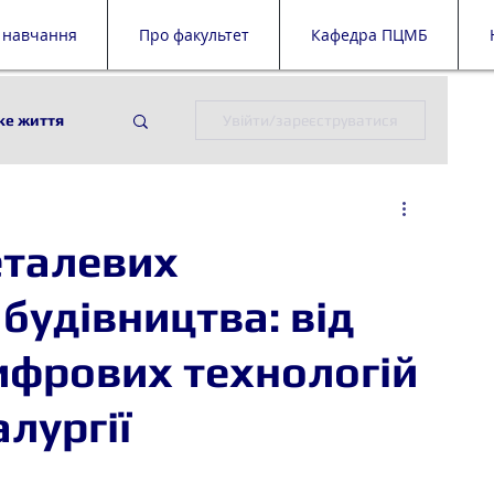
 навчання
Про факультет
Кафедра ПЦМБ
ке життя
Увійти/зареєструватися
ії
ПЦМБ
еталевих
й дайджест
будівництва: від
ифрових технологій
алургії