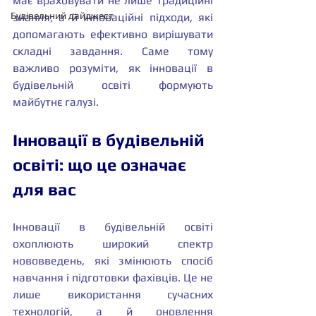
має враховувати не лише традиційні 
Будівельний дайджест
знання, а й інноваційні підходи, які 
допомагають ефективно вирішувати 
складні завдання. Саме тому 
важливо розуміти, як інновації в 
будівельній освіті формують 
майбутнє галузі.
Інновації в будівельній 
освіті: що це означає 
для вас
Інновації в будівельній освіті 
охоплюють широкий спектр 
нововведень, які змінюють спосіб 
навчання і підготовки фахівців. Це не 
лише використання сучасних 
технологій, а й оновлення 