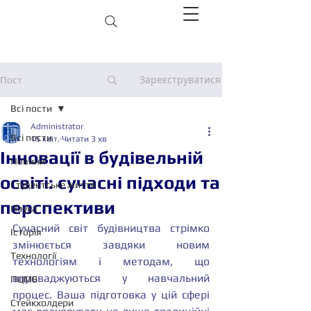
Зареєструватися
Пост
Всі пости
Administrator
Всі пости
15 квіт.
Читати 3 хв
Інновації в будівельній
Новини
освіті: сучасні підходи та
Студентське життя
перспективи
Наука
Сучасний світ будівництва стрімко 
Історія
змінюється завдяки новим 
Технології
технологіям і методам, що 
впроваджуються у навчальний 
ПЦМБ
процес. Ваша підготовка у цій сфері 
Стейкхолдери