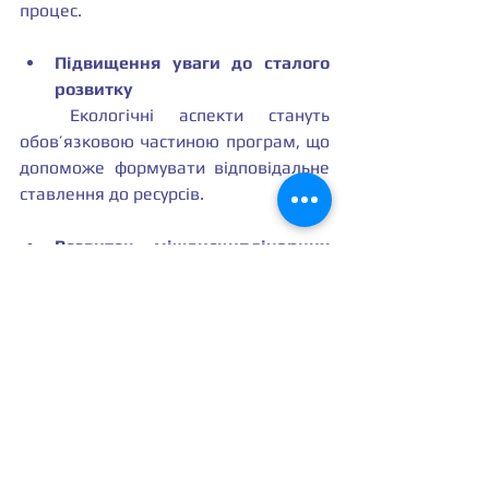
процес.
Підвищення уваги до сталого 
розвитку
  Екологічні аспекти стануть 
обов’язковою частиною програм, що 
допоможе формувати відповідальне 
ставлення до ресурсів.
Розвиток міждисциплінарних 
підходів
  Поєднання знань з інженерії, 
екології, економіки та управління 
дозволить створювати комплексні 
рішення.
Глобалізація освіти
  Співпраця з міжнародними 
партнерами і обмін досвідом 