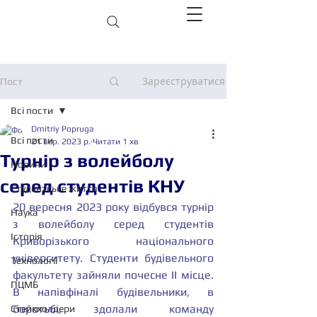
Зареєструватися
Пост
Всі пости
Dmitriy Popruga
Всі пости
21 вер. 2023 р.
Читати 1 хв
Турнір з волейболу
Новини
серед студентів КНУ
Студентське життя
20 вересня 2023 року відбувся турнір 
Наука
з волейболу серед студентів 
Історія
Криворізького національного 
університету. Студенти будівельного 
Технології
факультету зайняли почесне II місце. 
ПЦМБ
В напівфіналі будівельники, в 
боротьбі, здолали команду 
Стейкхолдери