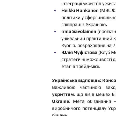
інтеграції укриттів у жи
Heikki Honkanen
 (МВС Ф
політики у сфері цивільн
співпраці з Україною.
Irma Savolainen
 (проєкт
унікальний практичний ке
Куопіо, розраховане на 7 
Юлія Чуфістова
 (Клуб М
стратегічні можливості д
етапів трейд-місії.
Українська відповідь: Конс
Важливою частиною заход
укриттям
, що діє в межах Бі
Ukraine
. Мета об’єднання —
виробничого потенціалу Укр
рішень.