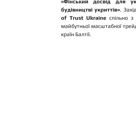
«Фінський досвід для ук
будівництві укриттів»
. Зах
of Trust Ukraine
 спільно з
майбутньої масштабної трейд-
країн Балтії.