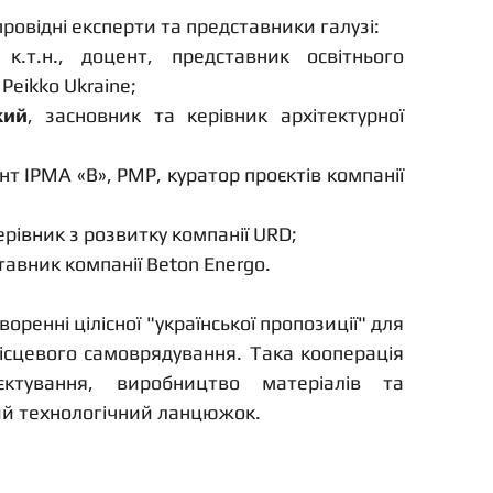
ровідні експерти та представники галузі:
 к.т.н., доцент, представник освітнього 
Peikko Ukraine;
кий
, засновник та керівник архітектурної 
цент IPMA «В», РМР, куратор проєктів компанії 
керівник з розвитку компанії URD;
тавник компанії Beton Energo.
оренні цілісної "української пропозиції" для 
ісцевого самоврядування. Така кооперація 
ктування, виробництво матеріалів та 
ий технологічний ланцюжок.