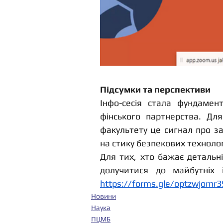
Підсумки та перспективи
Інфо-сесія стала фундамен
фінського партнерства. Для
факультету це сигнал про за
на стику безпекових технолог
Для тих, хто бажає детальн
https://forms.gle/optzwjornr
Новини
Наука
ПЦМБ