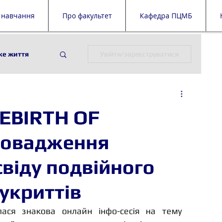
 навчання
Про факультет
Кафедра ПЦМБ
ке життя
Увійти/зареєструватися
ії
ПЦМБ
REBIRTH OF
й дайджест
ровадження
свіду подвійного
укриттів
 відбулася знакова онлайн інфо-сесія на тему 