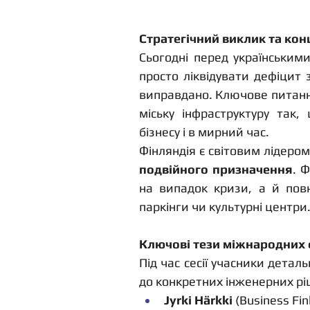
Стратегічний виклик та ко
Сьогодні перед українським
просто ліквідувати дефіцит 
виправдано. Ключове питання 
міську інфраструктуру так,
бізнесу і в мирний час.
подвійного призначення
. 
на випадок кризи, а й повно
паркінги чи культурні центри
Ключові тези міжнародних 
Під час сесії учасники детал
до конкретних інженерних рі
Jyrki Härkki
 (Business Fi