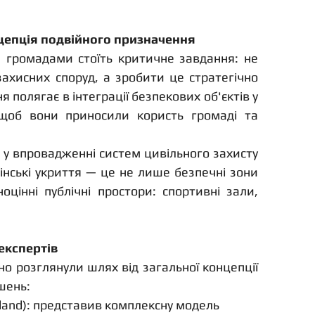
нцепція подвійного призначення
и громадами стоїть критичне завдання: не 
захисних споруд, а зробити це стратегічно 
полягає в інтеграції безпекових об'єктів у 
 щоб вони приносили користь громаді та 
Фінляндія є світовим лідером у впровадженні систем цивільного захисту 
Фінські укриття — це не лише безпечні зони 
цінні публічні простори: спортивні зали, 
.
експертів
ьно розглянули шлях від загальної концепції 
шень:
nland): представив комплексну модель 