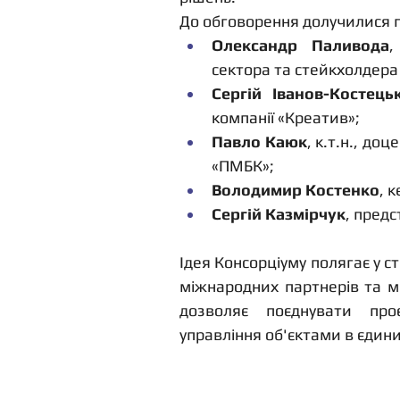
До обговорення долучилися п
Олександр Паливода
,
сектора та стейкхолдера 
Сергій Іванов-Костець
компанії «Креатив»;
Павло Каюк
, к.т.н., до
«ПМБК»;
Володимир Костенко
, 
Сергій Казмірчук
, предс
Ідея Консорціуму полягає у ств
міжнародних партнерів та м
дозволяє поєднувати проє
управління об'єктами в єдин