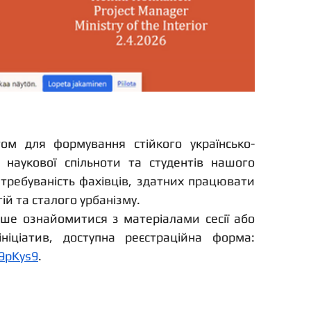
том для формування стійкого українсько-
 наукової спільноти та студентів нашого 
требуваність фахівців, здатних працювати 
ій та сталого урбанізму.
іше ознайомитися з матеріалами сесії або 
долучитися до майбутніх ініціатив, доступна реєстраційна форма: 
39pKys9
.