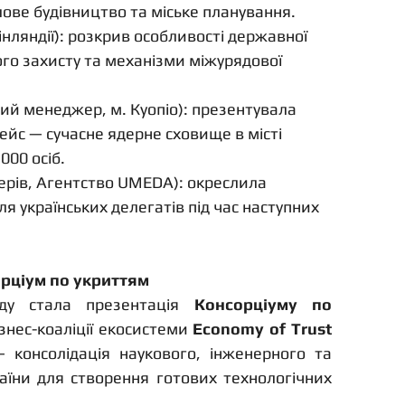
тлове будівництво та міське планування.
інляндії): розкрив особливості державної 
ого захисту та механізми міжурядової 
ний менеджер, м. Куопіо): презентувала 
йс — сучасне ядерне сховище в місті 
000 осіб.
ерів, Агентство UMEDA): окреслила 
ля українських делегатів під час наступних 
орціум по укриттям
у стала презентація 
Консорціуму по 
знес-коаліції екосистеми 
Economy of Trust 
 консолідація наукового, інженерного та 
аїни для створення готових технологічних 