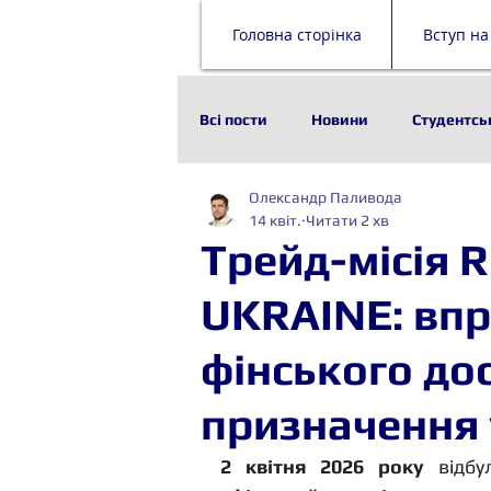
Головна сторінка
Вступ на
Всі пости
Новини
Студентсь
Олександр Паливода
Наука
Історія
Технолог
14 квіт.
Читати 2 хв
Трейд-місія 
Стейкхолдери
Будівельни
UKRAINE: вп
фінського до
призначення 
2 квітня 2026 року