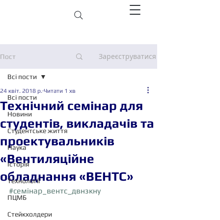
Зареєструватися
Пост
Всі пости
24 квіт. 2018 р.
Читати 1 хв
Всі пости
Технічний семінар для
Новини
студентів, викладачів та
Студентське життя
проектувальників
Наука
«Вентиляційне
Історія
обладнання «ВЕНТС»
Технології
#семінар_вентс_двнзкну
ПЦМБ
Стейкхолдери