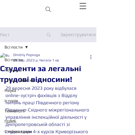
Зареєструватися
Пост
Всі пости
Dmitriy Popruga
Всі пости
29 вер. 2023 р.
Читати 1 хв
Студенти за легальні
Новини
трудові відносини!
Студентське життя
29 вересня 2023 року відбулася 
Наука
online-зустріч 
фахівців з Відділу 
Історія
питань праці Південного регіону 
Південно-Східного міжрегіонального 
Технології
управління інспекційної діяльності у 
ПЦМБ
Дніпропетровській області 
зі 
студентами 4-х курсів Криворізького 
Стейкхолдери