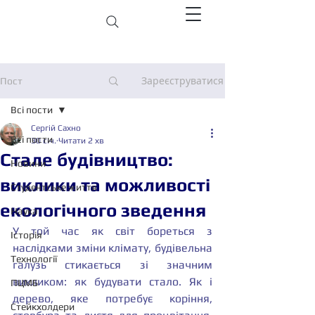
Зареєструватися
Пост
Всі пости
Сергій Сахно
Всі пости
30 січ.
Читати 2 хв
Стале будівництво:
Новини
виклики та можливості
Студентське життя
екологічного зведення
Наука
У той час як світ бореться з 
Історія
наслідками зміни клімату, будівельна 
Технології
галузь стикається зі значним 
викликом: як будувати стало. Як і 
ПЦМБ
дерево, яке потребує коріння, 
Стейкхолдери