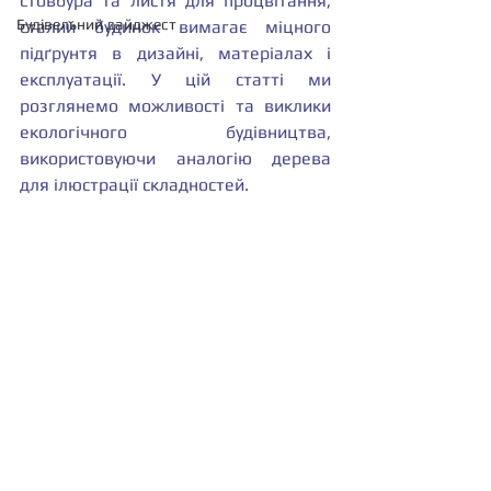
стовбура та листя для процвітання, 
Будівельний дайджест
сталий будинок вимагає міцного 
підґрунтя в дизайні, матеріалах і 
експлуатації. У цій статті ми 
розглянемо можливості та виклики 
екологічного будівництва, 
використовуючи аналогію дерева 
для ілюстрації складностей.