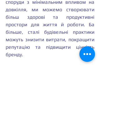
споруди з мінімальним впливом на 
довкілля, ми можемо створювати 
більш здорові та продуктивні 
простори для життя й роботи. Ба 
більше, сталі будівельні практики 
можуть знизити витрати, покращити 
репутацію та підвищити цінність 
бренду.
Висновок: вирощуючи 
екологічніше майбутнє
Оскільки світ і далі стикається з 
наслідками кліматичних змін, 
значення зеленого будівництва 
неможливо переоцінити. Розуміючи 
виклики й можливості сталості, ми 
можемо створити світліше майбутнє 
для себе й наступних поколінь. Як 