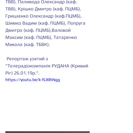
ТВВ), Паливода Олександр (каф. 
ТВВ), Крiшко Дмитро (каф. ПЦМБ), 
Грицаєнко Олександр (каф.ПЦМБ), 
Шимко Вадим (каф. ПЦМБ), Попруга 
Дмитро (каф. ПЦМБ),Валовой 
Максим (каф. ПЦМБ), Татаренко 
Микола (каф. ТБВК).
 Репортаж узятий з 
"Телерадіокомпанія РУДАНА (Кривий 
Ріг) 26.01.19р.".
https://youtu.be/k-fLlXlhNgg