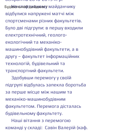
     На спортивному майданчику 
Будівельний дайджест
відбулися напружені матчі між 
спортсменами різних факультетів. 
Було дві підгрупи: в першу входили 
електротехнічний, геолого-
екологічний та механіко-
машинобудівний факультети, а в 
другу – факультет інформаційних 
технологій, будівельний та 
транспортний факультети.
     Здобувши перемогу у своїй 
підгрупі відбулась запекла боротьба 
за перше місце між нашим та 
механіко-машинобудівним 
факультетом. Перемога дісталась 
будівельному факультету.
     Наші вітання з перемогою 
команді у складі:  Савiн Валерiй (каф. 