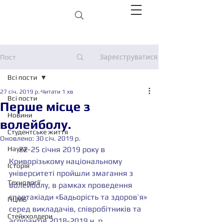
Зареєструватися
Пост
Всі пости
27 січ. 2019 р.
Читати 1 хв
Всі пости
Перше мiсце з
Новини
волейболу.
Студентське життя
Оновлено:
30 січ. 2019 р.
Наука
     22-25 сiчня 2019 року в 
Криворізькому національному 
Історія
університетi пройшли змагання з 
Технології
волейболу, в рамках проведення 
спартакіади «Бадьорість та здоров’я» 
ПЦМБ
серед викладачів, співробітників та 
Стейкхолдери
аспірантів 2018-2019 н. р.