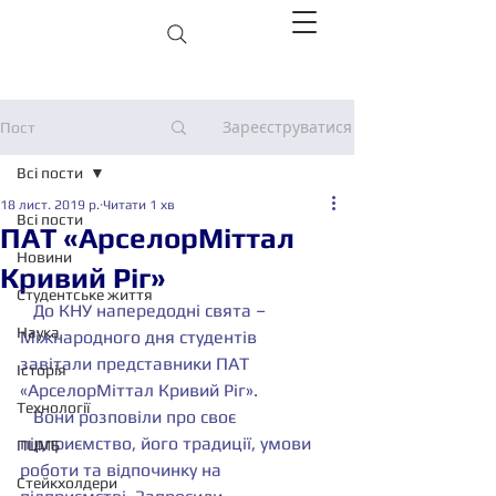
Зареєструватися
Пост
Всі пости
18 лист. 2019 р.
Читати 1 хв
Всі пости
ПАТ «АрселорМіттал
Новини
Кривий Ріг»
Студентське життя
   До КНУ напередодні свята – 
Наука
Міжнародного дня студентів  
завітали представники ПАТ 
Історія
«АрселорМіттал Кривий Ріг».
Технології
   Вони розповіли про своє 
підприємство, його традиції, умови 
ПЦМБ
роботи та відпочинку на 
Стейкхолдери