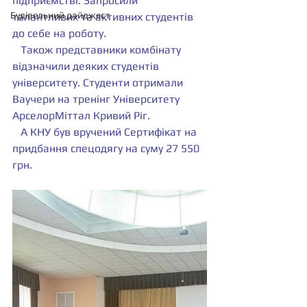
підприємстві. Запросили 
Будівельний дайджест
талантливих та активних студентів 
до себе на роботу.
   Також представники комбінату 
відзначили деяких студентів 
університету. Студенти отримали 
Ваучери на тренінг Університету 
АрселорМіттал Кривий Ріг. 
   А КНУ був вручений Сертифікат на 
придбання спецодягу на суму 27 550 
грн.