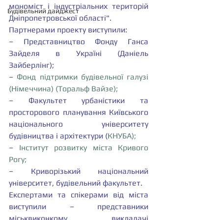
мономіст і індустріальних територій 
Будівельний дайджест
Дніпропетровської області".
Партнерами проекту виступили:
– Представництво Фонду Ганса 
Зайделя в Україні (Даніель 
Зайберлінг);
– 
Фонд підтримки будівельної галузі 
(Німеччина) (Торальф Вайзе);
– Факультет урбаністики та 
просторового планування Київського 
національного університету 
будівництва і архітектури (
КНУБА);
– 
Інститут розвитку міста Кривого 
Рогу;
– Криворізький національний 
університет, будівельний факультет.
Експертами та спікерами від міста 
виступили – представники 
міськвиконкому, викладачі 