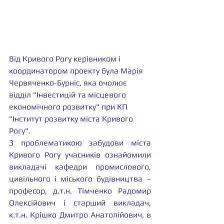
Від Кривого Рогу керівником і 
координатором проекту була Марія 
Червяченко-Бурніс, яка очолює 
відділ "Інвестицій та місцевого 
економічного розвитку" при КП 
"Інститут розвитку міста Кривого 
Рогу".
З проблематикою забудови міста 
Кривого Рогу учасників ознайомили 
викладачі кафедри промислового, 
цивільного і міського будівництва – 
професор, д.т.н. Тімченко Радомир 
Олексійович і старший викладач, 
к.т.н. Крішко Дмитро Анатолійович, в 