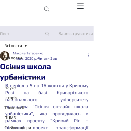
Зареєструватися
Пост
Всі пости
Микола Татаренко
Всі пости
1 лист. 2020 р.
Читати 2 хв
Осіння школа
Новини
урбаністики
Студентське життя
В період з 5 по 16 жовтня у Кривому 
Наука
Розі на базі Криворізького 
Історія
національного університету 
проходила "Осіння он-лайн школа 
Технології
урбаністики", яка проводилась в 
ПЦМБ
рамках проекту "Кривий Ріг – 
пілотний проект трансформації 
Стейкхолдери