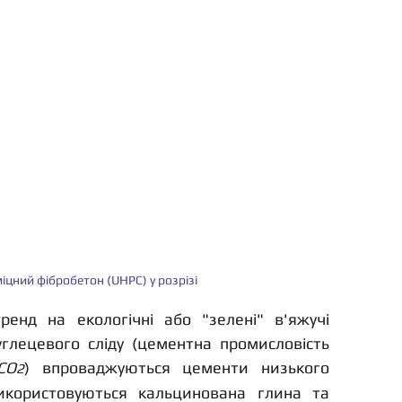
цний фібробетон (UHPC) у розрізі
енд на екологічні або "зелені" в'яжучі 
лецевого сліду (цементна промисловість 
CO
) впроваджуються цементи низького 
2
икористовуються кальцинована глина та 