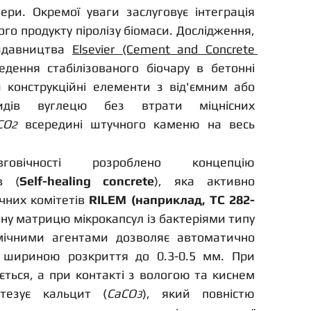
активовані лугами геополімери. Окремої уваги заслуговує інтеграція 
ого продукту піролізу біомаси. Дослідження, 
идавництва 
Elsevier (Cement and Concrete 
дення стабілізованого біочару в бетонні 
 конструкційні елементи з від'ємним або 
дів вуглецю без втрати міцнісних 
CO
всередині штучного каменю на весь 
2
вічності розроблено концепцію 
в (
Self-healing concrete
), яка активно 
чних комітетів 
RILEM (наприклад, TC 282-
. Впровадження в бетонну матрицю мікрокапсул із бактеріями типу 
мічними агентами дозволяє автоматично 
и шириною розкриття до 0.3-0.5 мм. При 
ється, а при контакті з вологою та киснем 
нтезує кальцит (
CaCO
), який повністю 
3