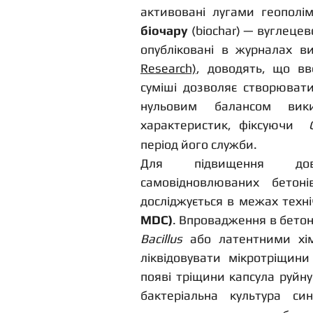
біочару
 (biochar) — вуглецев
опубліковані в журналах в
Research)
, доводять, що вве
суміші дозволяє створювати
нульовим балансом вики
характеристик, фіксуючи  
період його служби.
Для підвищення довго
самовідновлюваних бетоні
досліджується в межах техні
MDC)
Bacillus
 або латентними хі
ліквідовувати мікротріщин
появі тріщини капсула руйну
бактеріальна культура си