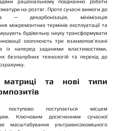
авдяки раціональному поєднанню роботи 
арматури на розтяг. Проте сучасні вимоги до 
ва — декарбонізація, мінімізація 
ння міжремонтних термінів експлуатації та 
мушують будівельну науку трансформувати 
 інновації охоплюють три взаємопов'язані 
ів із наперед заданими властивостями, 
х безпалубних технологій та перехід до 
озрахунку.
 матриці та нові типи 
омпозитів
н поступово поступається місцем 
цям. Ключовим досягненням сучасної 
ве масштабування ультрависокоміцного 