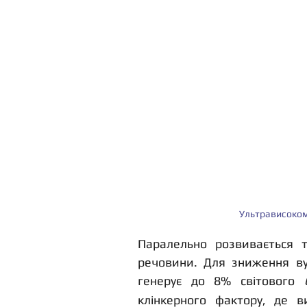
Ультрависокомі
Паралельно розвивається тр
речовини. Для зниження вуг
генерує до 8% світового 
клінкерного фактору, де в