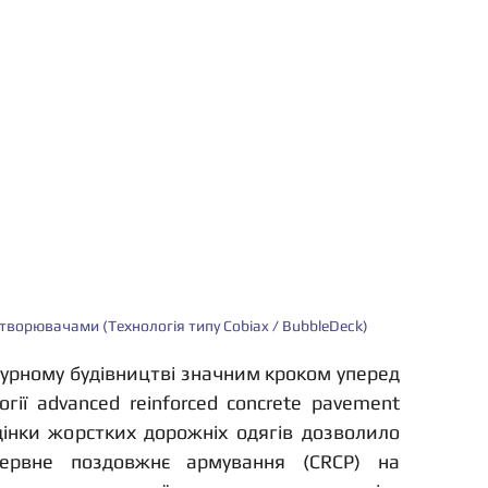
творювачами (Технологія типу Cobiax / BubbleDeck)
урному будівництві значним кроком уперед 
ії advanced reinforced concrete pavement 
інки жорстких дорожніх одягів дозволило 
ервне поздовжнє армування (CRCP) на 