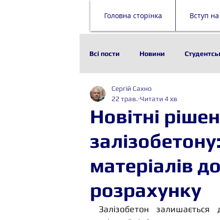
Головна сторінка
Вступ на
Всі пости
Новини
Студентсь
Сергій Сахно
Наука
Історія
Технолог
22 трав.
Читати 4 хв
Новітні рішен
Стейкхолдери
Будівельни
залізобетону:
матеріалів д
розрахунку
Залізобетон залишається 