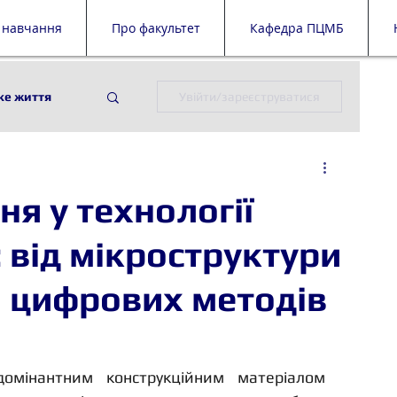
 навчання
Про факультет
Кафедра ПЦМБ
ке життя
Увійти/зареєструватися
ії
ПЦМБ
ня у технології
й дайджест
 від мікроструктури
о цифрових методів
домінантним конструкційним матеріалом 