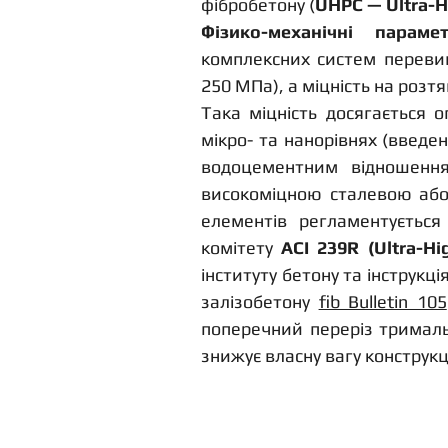
фібробетону (
UHPC — Ultra-H
Фізико-механічні парам
комплексних систем переви
250 МПа), а міцність на розт
Така міцність досягається 
мікро- та нанорівнях (введе
водоцементним відношення
високоміцною сталевою або
елементів регламентується
комітету 
ACI 239R (Ultra-Hi
інституту бетону та інструкц
залізобетону 
fib Bulletin 105
поперечний переріз трималь
знижує власну вагу конструкц