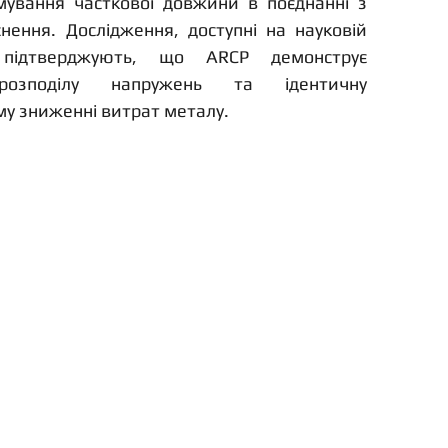
ування часткової довжини в поєднанні з 
ення. Дослідження, доступні на науковій 
підтверджують, що ARCP демонструє 
розподілу напружень та ідентичну 
му зниженні витрат металу.