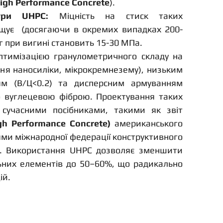
igh Performance Concrete
).
етри UHPC:
 Міцність на стиск таких 
щує  (досягаючи в окремих випадках 200-
яг при вигині становить 15-30 МПа.
оптимізацією гранулометричного складу на 
ння наносиліки, мікрокремнезему), низьким 
м (В/Ц<0.2) та дисперсним армуванням 
 вуглецевою фіброю. Проектування таких 
 сучасними посібниками, такими як звіт 
gh Performance Concrete)
 американського 
іями міжнародної федерації конструктивного 
. Використання UHPC дозволяє зменшити 
них елементів до 50–60%, що радикально 
ій.