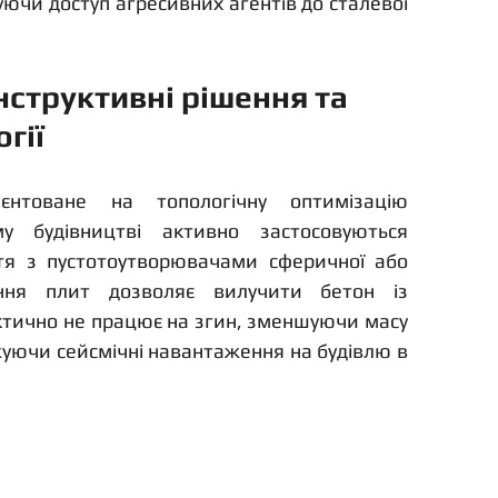
ючи доступ агресивних агентів до сталевої 
нструктивні рішення та 
гії
єнтоване на топологічну оптимізацію 
му будівництві активно застосовуються 
тя з пустотоутворювачами сферичної або 
ння плит дозволяє вилучити бетон із 
актично не працює на згин, зменшуючи масу 
уючи сейсмічні навантаження на будівлю в 