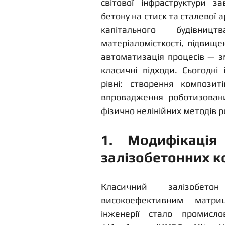
світової інфраструктури з
бетону на стиск та сталевої 
капітального будівницт
матеріаломісткості, підвище
автоматизація процесів — з
класичні підходи. Сьогодні
рівні: створення композит
впровадження роботизовани
фізично нелінійних методів р
1. Модифікація
залізобетонних к
Класичний залізобето
високоефективним матри
інженерії стало промисло