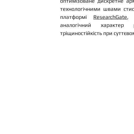
оптимізоване дискретне арм
технологічними швами стисн
платформі 
ResearchGate
, 
аналогічний характер 
тріщиностійкість при суттєво