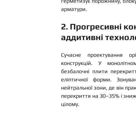
герметизує порожнину, блоку
арматури.
2. Прогресивні ко
аддитивні техноло
Сучасне проектування орі
конструкцій. У монолітно
безбалочні плити перекрит
еліптичної форми. Зонува
нейтральної зони, де він пр
перекриття на 30–35% і зниж
цілому.