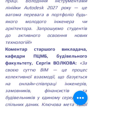
праці. Володіння інструментами 
лінійки Autodesk 2027 року — це 
вагома перевага в портфоліо будь-
якого молодого інженера чи 
архітектора. Запрошуємо студентів 
до активного освоєння нових 
технологій!»
Коментар старшого викладача, 
кафедри ПЦМБ, будівельного 
факультету, Сергія ВОЛКОВА:
«За 
своєю суттю BIM — це процес 
колективної взаємодії, що базується 
на онлайн-співпраці інженерів, 
замовників, фінансистів та 
будівельників у єдиному середовищі 
спільних даних. Ключова мета такої 
синергії полягає в оптимізації 
проєктних рішень. Це дозволяє 
вдосконалити як сам етап зведення 