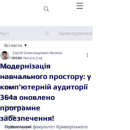
Зареєструватися
Пост
Всі пости
Сергій Олександрович Волков
Всі пости
2 лип.
Читати 2 хв
Модернізація
Новини
навчального простору: у
Студентське життя
комп'ютерній аудиторії
Наука
364а оновлено
Історія
програмне
Технології
забезпечення!
ПЦМБ
Будівельний факультет Криворізького 
Стейкхолдери