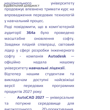
національного університету 
Будівельний дайджест
продовжує впевнено тримати курс на 
впровадження передових технологій 
у навчальний процес.
Раді повідомити, що в комп'ютерній 
аудиторії 
364а
 було проведено 
масштабне оновлення софту. 
Завдяки плідній співпраці, світовий 
лідер у сфері розробки інженерного 
софту - компанія 
Autodesk
 — 
офіційно надала нашому 
університету 
навчальні ліцензії
.
Відтепер нашим студентам та 
викладачам доступні найсвіжіші 
версії передових програмних 
продуктів 2027 року:
·         
AutoCAD 2027
 — універсальне 
та потужне середовище для 
високоточного 2D-проєктування, 