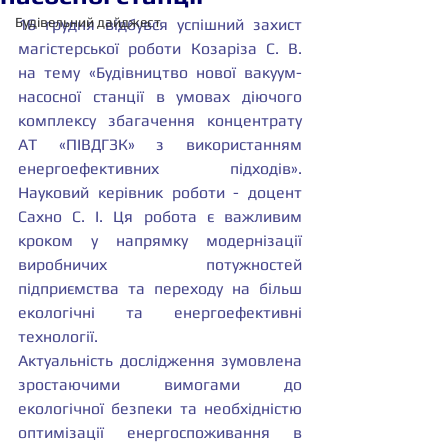
Будівельний дайджест
16 грудня відбувся успішний захист 
магістерської роботи Козаріза С. В. 
на тему «Будівництво нової вакуум-
насосної станції в умовах діючого 
комплексу збагачення концентрату 
АТ «ПІВДГЗК» з використанням 
енергоефективних підходів». 
Науковий керівник роботи - доцент 
Сахно С. І. Ця робота є важливим 
кроком у напрямку модернізації 
виробничих потужностей 
підприємства та переходу на більш 
екологічні та енергоефективні 
технології.
Актуальність дослідження зумовлена 
зростаючими вимогами до 
екологічної безпеки та необхідністю 
оптимізації енергоспоживання в 