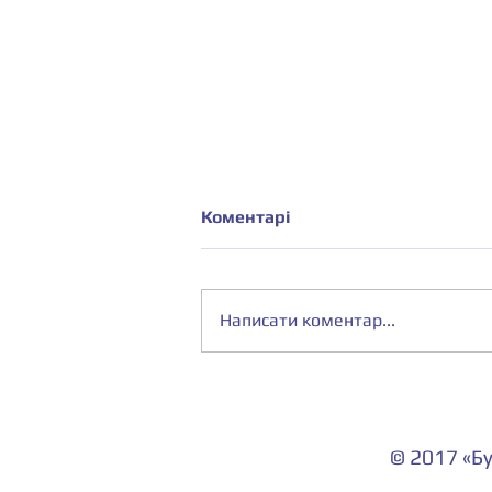
Коментарі
Написати коментар...
Модернізація навчального
простору: у комп'ютерній
аудиторії 364а оновлено
© 2017 «Б
програмне забезпечення!