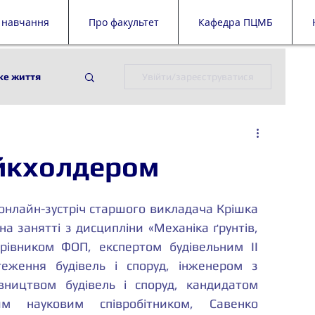
 навчання
Про факультет
Кафедра ПЦМБ
ке життя
Увійти/зареєструватися
ії
ПЦМБ
тейкхолдером
й дайджест
 онлайн-зустріч старшого викладача Крішка 
2 на занятті з дисципліни «Механіка ґрунтів, 
рівником ФОП, експертом будівельним ІІ 
теження будівель і споруд, інженером з 
вництвом будівель і споруд, кандидатом 
м науковим співробітником, Савенко 