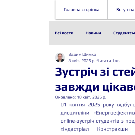
Головна сторінка
Вступ на
Всі пости
Новини
Студентсь
Вадим Шимко
Наука
Історія
Технолог
8 квіт. 2025 р.
Читати 1 хв
Зустріч зі ст
Стейкхолдери
Будівельни
завжди цікав
Оновлено:
10 квіт. 2025 р.
01 квітня 2025 року відбуло
дисципліни «Енергоефектив
online-зустріч студентів з 
«Індастріал Констракшн 