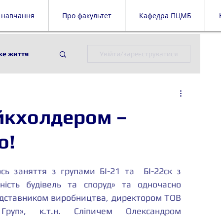
 навчання
Про факультет
Кафедра ПЦМБ
ке життя
Увійти/зареєструватися
ії
ПЦМБ
ейкхолдером –
й дайджест
о!
сь заняття з групами БІ-21 та  БІ-22ск з 
ність будівель та споруд» та одночасно 
представником виробництва, директором ТОВ 
Груп», к.т.н. Сліпичем Олександром 