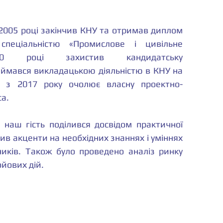
2005 році закінчив КНУ та отримав диплом 
спеціальністю «Промислове і цивільне 
0 році захистив кандидатську 
аймався викладацькою діяльністю в КНУ на 
 з 2017 року очолює власну проектно-
са.
 наш гість поділився досвідом практичної 
бив акценти на необхідних знаннях і уміннях 
ників. Також було проведено аналіз ринку 
ойових дій.