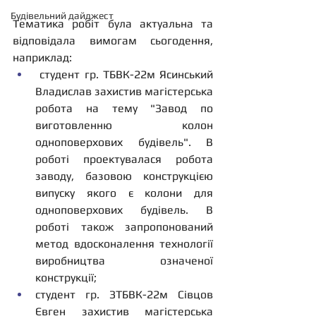
Будівельний дайджест
Тематика робіт була актуальна та 
відповідала вимогам сьогодення, 
наприклад:
студент гр. ТБВК-22м Ясинський 
Владислав захистив магістерська 
робота на тему "Завод по 
виготовленню колон 
одноповерхових будівель". В 
роботі проектувалася робота 
заводу, базовою конструкцією 
випуску якого є колони для 
одноповерхових будівель. В 
роботі також запропонований 
метод вдосконалення технології 
виробництва означеної 
конструкції;
студент гр. ЗТБВК-22м Сівцов 
Євген захистив магістерська 