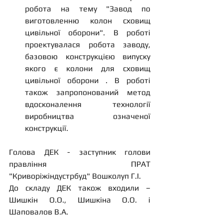
робота на тему "Завод по 
виготовленню колон сховищ 
цивільної оборони". В роботі 
проектувалася робота заводу, 
базовою конструкцією випуску 
якого є колони для сховищ 
цивільної оборони . В роботі 
також запропонований метод 
вдосконалення технології 
виробництва означеної 
конструкції.
Голова ДЕК - заступник голови 
правління ПРАТ 
"Криворіжіндустрбуд" Вошколуп Г.І.
До складу ДЕК також входили – 
Шишкін О.О., Шишкіна О.О. і 
Шаповалов В.А.