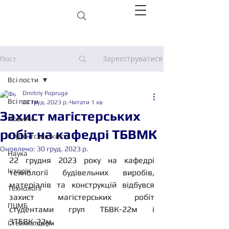
Зареєструватися
Пост
Всі пости
Dmitriy Popruga
Всі пости
22 груд. 2023 р.
Читати 1 хв
Захист магістерських
Новини
робіт на кафедрі ТБВМК
Студентське життя
Оновлено:
30 груд. 2023 р.
Наука
22 грудня 2023 року на кафедрі 
Історія
технології будівельних виробів, 
матеріалів та конструкцій відбувся 
Технології
захист магістерських робіт 
ПЦМБ
студентами груп ТБВК-22м і 
ЗТБВК-22м.
Стейкхолдери