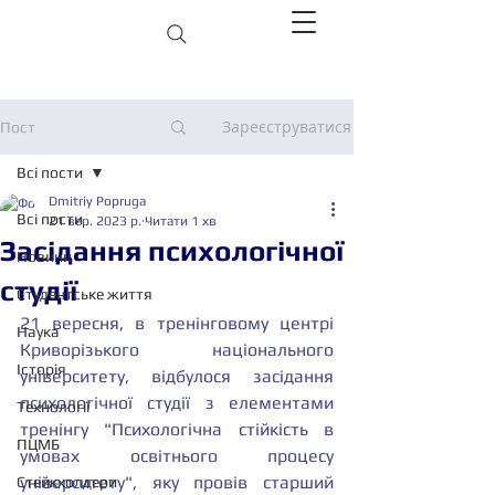
Зареєструватися
Пост
Всі пости
Dmitriy Popruga
Всі пости
21 вер. 2023 р.
Читати 1 хв
Засідання психологічної
Новини
студії
Студентське життя
21 вересня, в тренінговому центрі 
Наука
Криворізького національного 
Історія
університету, відбулося засідання 
психологічної студії з елементами 
Технології
тренінгу "Психологічна стійкість в 
ПЦМБ
умовах освітнього процесу 
університету", яку провів старший 
Стейкхолдери