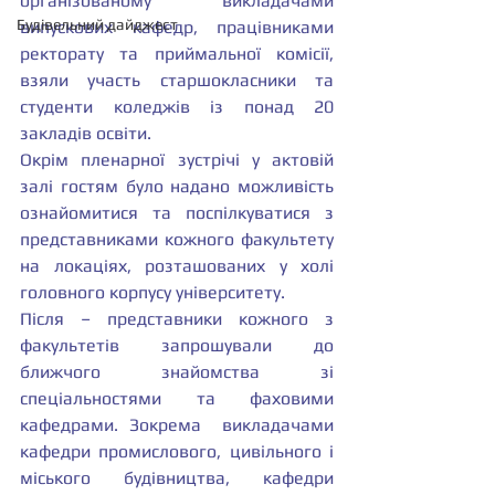
організованому викладачами 
Будівельний дайджест
випускових кафедр, працівниками 
ректорату та приймальної комісії, 
взяли участь старшокласники та 
студенти коледжів із понад 20 
закладів освіти.
Окрім пленарної зустрічі у актовій 
залі гостям було надано можливість 
ознайомитися та поспілкуватися з 
представниками кожного факультету 
на локаціях, розташованих у холі 
головного корпусу університету.
Після – представники кожного з 
факультетів запрошували до 
ближчого знайомства зі 
спеціальностями та фаховими 
кафедрами. Зокрема  викладачами 
кафедри промислового, цивільного і 
міського будівництва, кафедри 