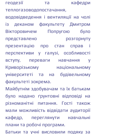
геодезії та кафедри 
теплогазоводопостачання, 
водовідведення і вентиляції на чолі 
із деканом факультету Дмитром 
Вікторовичем Попругою було 
представлено розгорнуту 
презентацію про стан справ і 
перспективи у галузі, особливості 
вступу, переваги навчання у 
Криворізькому національному 
університеті та на будівельному 
факультеті зокрема.
Майбутнім здобувачам та їх батькам 
було надано ґрунтовні відповіді на 
різноманітні питання. Гості також 
мали можливість відвідати аудиторії 
кафедр, переглянути навчальні 
плани та робочі програми.
Батьки та учні висловили подяку за 