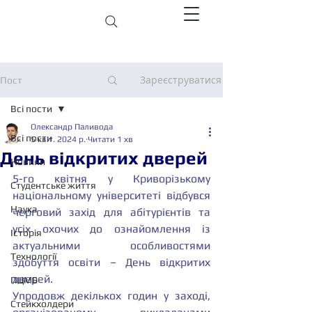
Зареєструватися
Пост
Всі пости
Олександр Паливода
Всі пости
5 квіт. 2024 р.
Читати 1 хв
День відкритих дверей
Новини
5-го квітня у Криворізькому 
Студентське життя
національному університеті відбувся 
Наука
черговий захід для абітурієнтів та 
усіх охочих до ознайомлення із 
Історія
актуальними особливостями 
Технології
здобуття освіти – День відкритих 
дверей.
ПЦМБ
Упродовж декількох годин у заході, 
Стейкхолдери