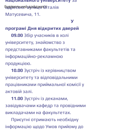
національного університету 
за 
Будівельний дайджест
адресою: вулиця Віталія 
Матусевича, 11.
                                                        У 
програмі Дня відкритих дверей
     09.00 
Збір учасників в холі 
університету, знайомство з 
представниками факультетів та 
інформаційно-рекламною 
продукцією.
     10.00 
Зустріч із керівництвом 
університету та відповідальними 
працівниками приймальної комісії у 
актовій залі.
     11.00 
Зустріч із деканами, 
завідувачами кафедр та провідними 
викладачами на факультетах.
     Присутні отримають необхідну 
інформацію щодо Умов прийому до 