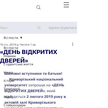
Зареєструватися
Пост
Всі пости
16 січ. 2019 р.
Читати 1 хв
Всі пости
«ДЕНЬ ВІДКРИТИХ
Новини
ДВЕРЕЙ»
Студентське життя
Наука
Шановні вступники та батьки!
     Криворізький національний 
Історія
університет 
запрошує на 
«ДЕНЬ 
Технології
ВІДКРИТИХ ДВЕРЕЙ»
, який 
відбудеться 
2 лютого 2019 року в 
ПЦМБ
актовій залі Криворізького 
Стейкхолдери