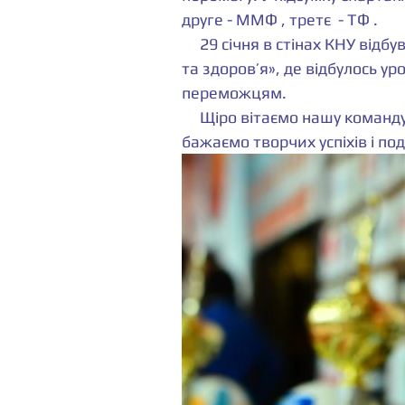
друге - ММФ , третє  - ТФ .
     29 січня в стінах КНУ відбувся парад закриття спартакіади «Бадьорість 
та здоров’я», де відбулось ур
переможцям.
     Щіро вітаємо нашу команду яка зайняла першість  у спартакіаді, та 
бажаємо творчих успіхів і п