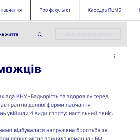
 навчання
Про факультет
Кафедра ПЦМБ
ке життя
Увійти/зареєструватися
ії
ПЦМБ
можців
й дайджест
а аспірантів денної форми навчання 
 увійшли 4 види спорту: настільний теніс, 
. 
іади перше місце зайняла команда - БФ, 