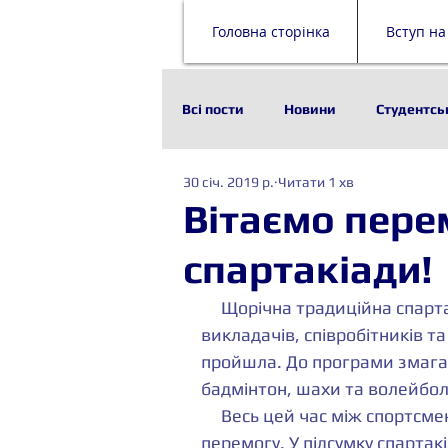
Головна сторінка
Вступ на
Всі пости
Новини
Студентсь
30 січ. 2019 р.
Читати 1 хв
Наука
Історія
Технолог
Вітаємо пере
спартакіади!
Стейкхолдери
Будівельни
     Щорічна традиційна спартакіада КНУ «Бадьорість та здоров’я» серед 
викладачів, співробітників т
пройшла. До програми змагань
бадмінтон, шахи та волейбол
     Весь цей час між спортсменами відбувалася напружена боротьба за 
перемогу. У підсумку спартак