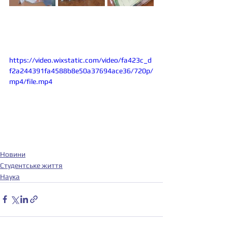
https://video.wixstatic.com/video/fa423c_d
f2a244391fa4588b8e50a37694ace36/720p/
mp4/file.mp4
Новини
Студентське життя
Наука