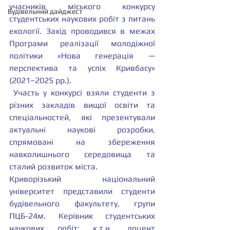
учасників міського конкурсу 
Будівельний дайджест
студентських наукових робіт з питань 
екології. Захід проводився в межах 
Програми реалізації молодіжної 
політики «Нова генерація — 
перспектива та успіх Кривбасу» 
(2021–2025 рр.).
 Участь у конкурсі взяли студенти з 
різних закладів вищої освіти та 
спеціальностей, які презентували 
актуальні наукові розробки, 
спрямовані на збереження 
навколишнього середовища та 
сталий розвиток міста.
Криворізький національний 
університет представили студенти 
будівельного факультету, групи 
ПЦБ-24м. Керівник студентських 
наукових робіт: к.т.н., доцент 