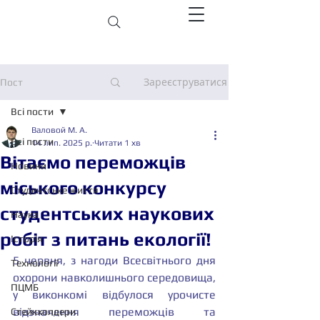
Зареєструватися
Пост
Всі пости
Валовой М. А.
Всі пости
14 лип. 2025 р.
Читати 1 хв
Вітаємо переможців
Новини
міського конкурсу
Студентське життя
студентських наукових
Наука
робіт з питань екології!
Історія
5 червня, з нагоди Всесвітнього дня 
Технології
охорони навколишнього середовища, 
ПЦМБ
у виконкомі відбулося урочисте 
відзначення переможців та 
Стейкхолдери