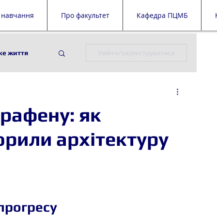
 навчання
Про факультет
Кафедра ПЦМБ
ке життя
Увійти/зареєструватися
ії
ПЦМБ
графену: як
й дайджест
орили архітектуру
 прогресу