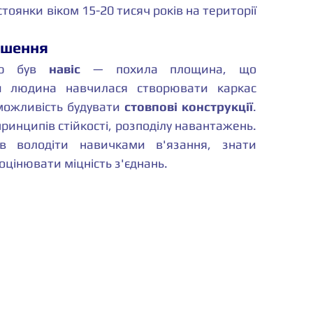
стоянки віком 15-20 тисяч років на території 
ішення
єю був 
навіс
 — похила площина, що 
и людина навчилася створювати каркас 
 можливість будувати 
стовпові конструкції
. 
инципів стійкості, розподілу навантажень. 
ав володіти навичками в'язання, знати 
оцінювати міцність з'єднань.