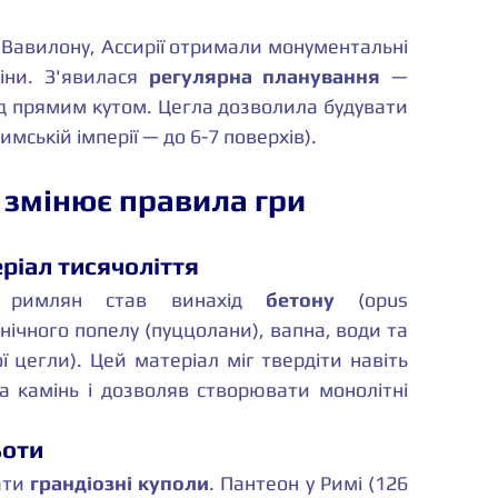
 Вавилону, Ассирії отримали монументальні 
іни. З'явилася 
регулярна планування
 — 
д прямим кутом. Цегла дозволила будувати 
мській імперії — до 6-7 поверхів).
 змінює правила гри
ріал тисячоліття
м римлян став винахід 
бетону
 (opus 
нічного попелу (пуццолани), вапна, води та 
 цегли). Цей матеріал міг твердіти навіть 
 камінь і дозволяв створювати монолітні 
ьоти
ти 
грандіозні куполи
. Пантеон у Римі (126 