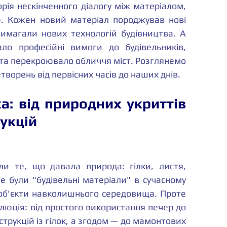
орія нескінченного діалогу між матеріалом, 
ю. Кожен новий матеріал породжував нові 
вимагали нових технологій будівництва. А 
ло професійні вимоги до будівельників, 
та перекроювало обличчя міст. Розглянемо 
ворень від первісних часів до наших днів.
а: від природних укриттів 
укцій
и те, що давала природа: гілки, листя, 
е були "будівельні матеріали" в сучасному 
 об'єкти навколишнього середовища. Проте 
люція: від простого використання печер до 
трукцій із гілок, а згодом — до мамонтових 