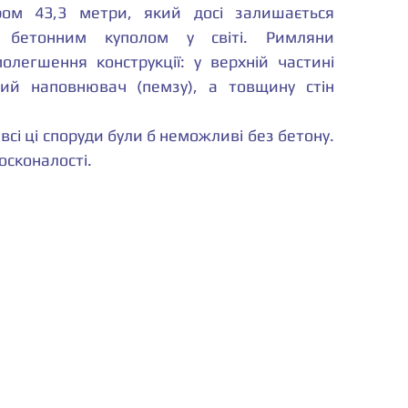
ром 43,3 метри, який досі залишається 
 бетонним куполом у світі. Римляни 
легшення конструкції: у верхній частині 
ий наповнювач (пемзу), а товщину стін 
Акведуки, терми, базиліки — всі ці споруди були б неможливі без бетону. 
осконалості.