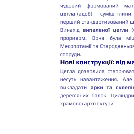
чудовий формований мате
цегла
 (адоб) — суміш глини, 
перший стандартизований шт
Винахід 
випаленої цегли
 (
проривом. Вона була міцн
Месопотамії та Стародавньом
споруди.
Нові конструкції: від 
Цегла дозволила створюва
несуть навантаження. Ал
викладати 
арки та склепі
дерев'яних балок. Циліндри
храмової архітектури.