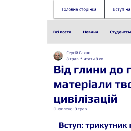
Головна сторінка
Вступ на
Всі пости
Новини
Студентсь
Сергій Сахно
Наука
Історія
Технолог
8 трав.
Читати 8 хв
Від глини до 
Стейкхолдери
Будівельни
матеріали тв
цивілізацій
Оновлено:
9 трав.
Вступ: трикутник