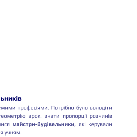
льників
емими професіями. Потрібно було володіти 
геометрію арок, знати пропорції розчинів 
лися 
майстри-будівельники
, які керували 
я учням.