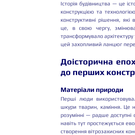
Історія будівництва — це іст
конструкцією та технологіє
конструктивні рішення, які 
це, в свою чергу, змінюва
трансформувало архітектуру 
цей захопливий ланцюг перет
Доісторична епох
до перших констр
Матеріали природи
Перші люди використовувал
шкури тварин, каміння. Це н
розумінні — радше доступні
навіть тут простежується ево
створення вітрозахисних конс