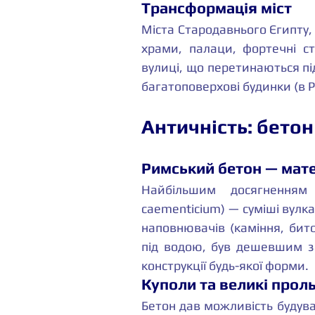
Трансформація міст
Міста Стародавнього Єгипту,
храми, палаци, фортечні ст
вулиці, що перетинаються пі
багатоповерхові будинки (в Ри
Античність: бетон
Римський бетон — мате
Найбільшим досягнення
caementicium) — суміші вулка
наповнювачів (каміння, битої
під водою, був дешевшим за
конструкції будь-якої форми.
Куполи та великі прол
Бетон дав можливість будува