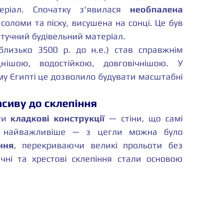
ріал. Спочатку з'явилася 
необпалена 
соломи та піску, висушена на сонці. Це був 
учний будівельний матеріал.
близько 3500 р. до н.е.) став справжнім 
ішою, водостійкою, довговічнішою. У 
у Єгипті це дозволило будувати масштабні 
масиву до склепіння
ти 
кладкові конструкції
 — стіни, що самі 
е найважливіше — з цегли можна було 
ння
, перекриваючи великі прольоти без 
чні та хрестові склепіння стали основою 