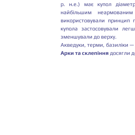
р. н.е.) має купол діамет
найбільшим неармованим
використовували принцип по
купола застосовували легш
зменшували до верху.
Арки та склепіння
 досягли д