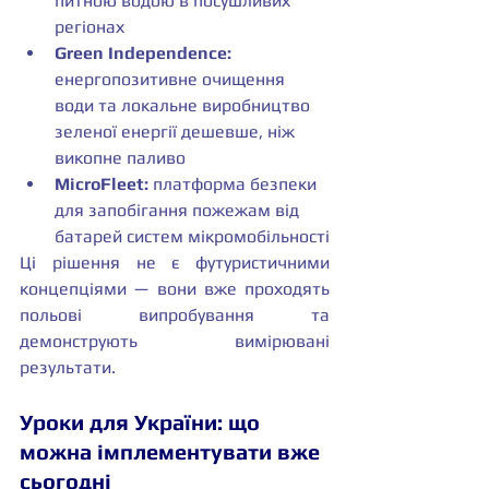
питною водою в посушливих 
регіонах
Green Independence:
енергопозитивне очищення 
води та локальне виробництво 
зеленої енергії дешевше, ніж 
викопне паливо
MicroFleet:
 платформа безпеки 
для запобігання пожежам від 
батарей систем мікромобільності
Ці рішення не є футуристичними 
концепціями — вони вже проходять 
польові випробування та 
демонструють вимірювані 
результати.
Уроки для України: що 
можна імплементувати вже 
сьогодні