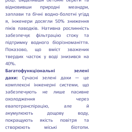
відновивши природні меандри, 
заплави та бічні водно-болотні угідд 
я, інженери досягли 50% зниження 
піків паводків. Нативна рослинність 
забезпечує фільтрацію стоку та 
підтримку водного біорізноманіття. 
Показово, що вміст зважених 
твердих часток у воді знизився на 
40%.
Багатофункціональні зелені 
дахи:
 Сучасні зелені дахи — це 
комплексні інженерні системи, що 
забезпечують не лише пасивне 
охолодження через 
евапотранспірацію, але й 
акумулюють дощову воду, 
покращують якість повітря та 
створюють міські біотопи. 