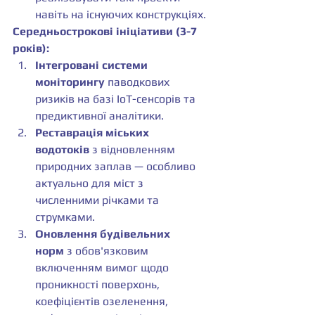
навіть на існуючих конструкціях.
Середньострокові ініціативи (3-7 
років):
Інтегровані системи 
моніторингу
 паводкових 
ризиків на базі IoT-сенсорів та 
предиктивної аналітики.
Реставрація міських 
водотоків
 з відновленням 
природних заплав — особливо 
актуально для міст з 
численними річками та 
струмками.
Оновлення будівельних 
норм
 з обов'язковим 
включенням вимог щодо 
проникності поверхонь, 
коефіцієнтів озеленення, 