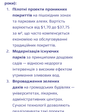
роки):
Пілотні проекти проникних 
покриттів
 на пішохідних зонах 
та паркових алеях. Вартість 
варіюється від $1,70 до $37,75 
за м², що часто компенсується 
економією на обслуговуванні 
традиційних покриттів.
Модернізація існуючих 
парків
 за принципами дощових 
садів — відносно недорога 
інтервенція з високим ефектом 
утримання зливових вод.
Впровадження зелених 
дахів
 на громадських будівлях — 
університетах, лікарнях, 
адміністративних центрах. 
Сучасні технології дозволяють 
реалізовувати такі проекти 