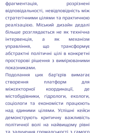
фрагментація, розрізнені 
відповідальності, невідповідність між 
стратегічними цілями та практичною 
реалізацією. Міський дизайн дедалі 
більше розглядається не як технічна 
інтервенція, а як механізм 
управління, що трансформує 
абстрактні політичні цілі в конкретні 
просторові рішення з вимірюваними 
показниками.
Подолання цих бар'єрів вимагає 
створення платформ для 
міжсекторної координації, де 
містобудівники, гідрологи, екологи, 
соціологи та економісти працюють 
над єдиними цілями. Успішні кейси 
демонструють критичну важливість 
політичної волі на найвищому рівні 
та залучення громадськості з самого 