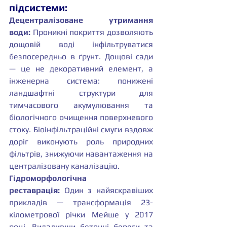
підсистеми:
Децентралізоване утримання 
води:
 Проникні покриття дозволяють 
дощовій воді інфільтруватися 
безпосередньо в ґрунт. Дощові сади 
— це не декоративний елемент, а 
інженерна система: понижені 
ландшафтні структури для 
тимчасового акумулювання та 
біологічного очищення поверхневого 
стоку. Біоінфільтраційні смуги вздовж 
доріг виконують роль природних 
фільтрів, знижуючи навантаження на 
централізовану каналізацію.
Гідроморфологічна 
реставрація:
 Один з найяскравіших 
прикладів — трансформація 23-
кілометрової річки Мейше у 2017 
році. Видаливши бетонні береги та 