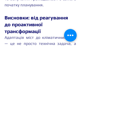
початку планування.
Висновки: від реагування 
до проактивної 
трансформації
Адаптація міст до кліматичних змін 
— це не просто технічна задача, а 
фундаментальне переосмислення 
взаємодії урбанізованих територій з 
природними системами. Перехід від 
парадигми "завойовування природи" 
до філософії "співіснування з 
природою" створює не просто 
стійкіші, а й значно комфортніші, 
здоровіші та екологічно 
збалансовані міські середовища.
Інтеграція зелено-блакитної 
інфраструктури з інтелектуальними 