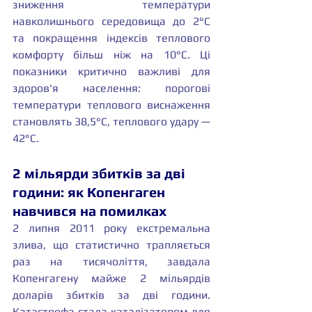
зниження температури 
навколишнього середовища до 2°C 
та покращення індексів теплового 
комфорту більш ніж на 10°C. Ці 
показники критично важливі для 
здоров'я населення: порогові 
температури теплового виснаження 
становлять 38,5°C, теплового удару — 
42°C.
2 мільярди збитків за дві 
години: як Копенгаген 
навчився на помилках
2 липня 2011 року екстремальна 
злива, що статистично трапляється 
раз на тисячоліття, завдала 
Копенгагену майже 2 мільярдів 
доларів збитків за дві години. 
Катастрофа стала каталізатором для 