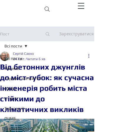
Зареєструватися
Пост
Всі пости
Сергій Сахно
Всі пости
24 квіт.
Читати 6 хв
Від бетонних джунглів
Новини
до міст-губок: як сучасна
Студентське життя
інженерія робить міста
Наука
стійкими до
Історія
кліматичних викликів
Технології
ПЦМБ
Стейкхолдери