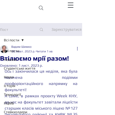
Зареєструватися
Пост
Всі пости
Вадим Шимко
Всі пости
30 жовт. 2023 р.
Читати 1 хв
Втілюємо мрії разом!
Новини
Оновлено:
1 лист. 2023 р.
Студентське життя
Ось і закінчилася ця неділя, яка була 
Наука
насичена подіями 
профорієнтаційного напрямку на 
Історія
факультеті!
Технології
А саме, в рамках проєкту Week КНУ, 
до нас на факультет завітали ліцеїсти 
ПЦМБ
старших класів міського ліцею №127 
Стейкхолдери
(Інгулецького району) та КНВК №35 