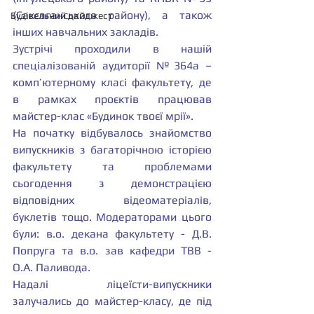
(Саксаганського району), а також  
Будівельний дайджест
інших навчальних закладів.
Зустрічі проходили в нашій 
спеціалізованій аудиторії №364а – 
комп’ютерному класі факультету, де 
в рамках проєктів працював 
майстер-клас «Будинок твоєї мрії».
На початку відбувалось знайомство 
випускників з багаторічною історією 
факультету та проблемами 
сьогодення з демонстрацією 
відповідних відеоматеріалів, 
буклетів тощо. Модераторами цього 
були: в.о. декана факультету - Д.В. 
Попруга та в.о. зав кафедри ТВВ - 
О.А. Паливода.
Надалі ліцеїсти-випускники 
залучались до майстер-класу, де під 