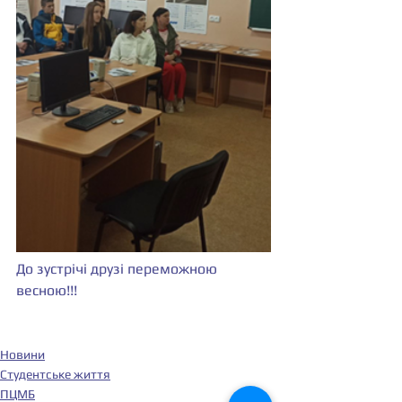
До зустрічі друзі переможною 
весною!!!
Новини
Студентське життя
ПЦМБ