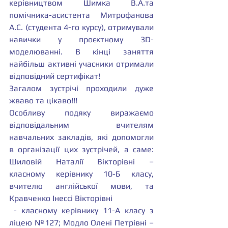
керівництвом Шимка В.А.та 
помічника-асистента Митрофанова 
А.С. (студента 4-го курсу), отримували 
навички у проєктному 3D- 
моделюванні. В кінці заняття 
найбільш активні учасники отримали 
відповідний сертифікат!
Загалом зустрічі проходили дуже 
жваво та цікаво!!!
Особливу подяку виражаємо 
відповідальним вчителям 
навчальних закладів, які допомогли 
в організації цих зустрічей, а саме: 
Шиловій Наталії Вікторівні – 
класному керівнику 10-Б класу, 
вчителю англійської мови, та 
Кравченко Інессі Вікторівні 
 - класному керівнику 11-А класу з 
ліцею №127; Модло Олені Петрівні – 