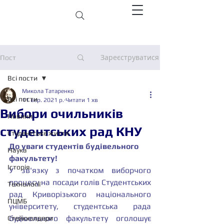
Зареєструватися
Пост
Всі пости
Микола Татаренко
Всі пости
11 вер. 2021 р.
Читати 1 хв
Вибори очильників
Новини
студентських рад КНУ
Студентське життя
До уваги студентів будівельного 
Наука
факультету!
Історія
У зв'язку з початком виборчого 
процесу на посади голів Студентських 
Технології
рад Криворізького національного 
ПЦМБ
університету, студентська рада 
будівельного факультету оголошує 
Стейкхолдери