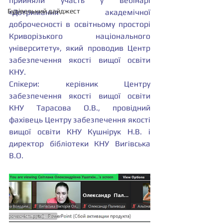
прийняли участь у вебінарі 
Будівельний дайджест
«Дотримання академічної 
доброчесності в освітньому просторі 
Криворізького національного 
університету», який проводив Центр 
забезпечення якості вищої освіти 
КНУ.
Спікери: керівник Центру 
забезпечення якості вищої освіти 
КНУ Тарасова О.В., провідний 
фахівець Центру забезпечення якості 
вищої освіти КНУ Кушнірук Н.В. і 
директор бібліотеки КНУ Вигівська 
В.О.