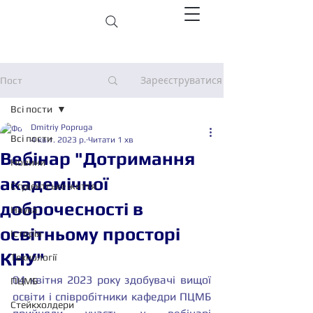
Зареєструватися
Пост
Всі пости
Dmitriy Popruga
Всі пости
4 квіт. 2023 р.
Читати 1 хв
Вебінар "Дотримання
Новини
академічної
Студентське життя
доброчесності в
Наука
освітньому просторі
Історія
КНУ"
Технології
04 квітня 2023 року здобувачі вищої 
ПЦМБ
освіти і співробітники кафедри ПЦМБ 
Стейкхолдери