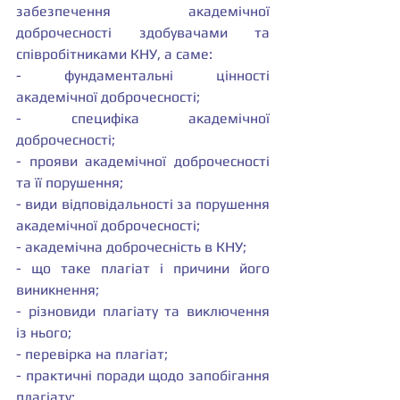
забезпечення академічної 
доброчесності здобувачами та 
співробітниками КНУ, а саме:
- фундаментальні цінності 
академічної доброчесності;
- специфіка академічної 
доброчесності;
- прояви академічної доброчесності 
та її порушення;
- види відповідальності за порушення 
академічної доброчесності;
- академічна доброчесність в КНУ;
- що таке плагіат і причини його 
виникнення;
- різновиди плагіату та виключення 
із нього;
- перевірка на плагіат;
- практичні поради щодо запобігання 
плагіату;