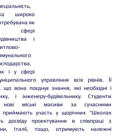
пеціальність, 
ка широко 
атребувана як 
у сфері 
удівництва і 
итлово-
омунального 
осподарства, 
ак і у сфері 
уніципального управління всіх рівнів. Її 
, що вона поєднує знання, які необхідні і 
ику, і інженеру-будівельнику. Студенти 
 нові міські масиви за сучасними 
 приймають участь у щорічних “Школах 
ть досвіду проектування в співпраці з 
ни, Італії, тощо, отримують належні 