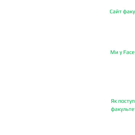
Cайт факу
Ми у Face
Як поступ
факульте