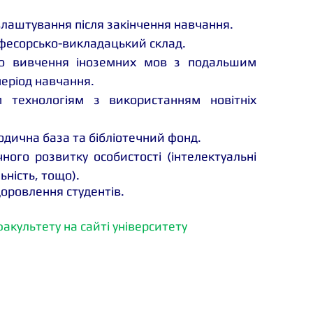
лаштування після закінчення навчання.
офесорсько-викладацький склад.
го вивчення іноземних мов з подальшим 
еріод навчання.
 технологіям з використанням новітніх 
дична база та бібліотечний фонд.
ного розвитку особистості (інтелектуальні 
ьність, тощо).
здоровлення студентів.
факультету на сайті університету