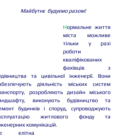
Майбутнє
будуємо разом!
Н
ормальне життя 
міста можливе 
тільки у разі 
роботи 
кваліфікованих 
фахівців з 
удівництва та цивільної інженерії. Вони 
абезпечують діяльність міських систем 
ранспорту, розробляють дизайн міського 
андшафту, виконують будівництво та 
емонт будинків і споруд, супроводжують  
ксплуатацію житлового фонду та 
нженерних комунікацій.
е елітна 