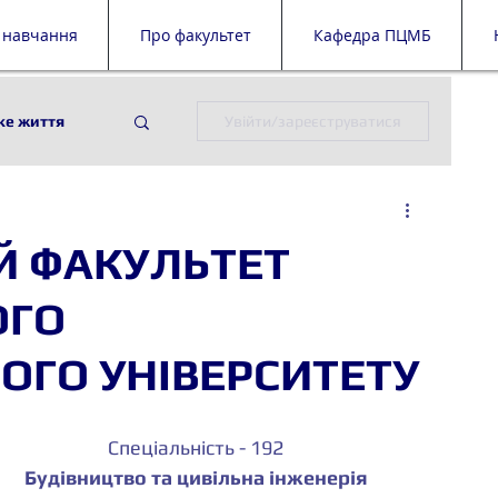
 навчання
Про факультет
Кафедра ПЦМБ
ке життя
Увійти/зареєструватися
ії
ПЦМБ
Й ФАКУЛЬТЕТ
й дайджест
ОГО
ОГО УНІВЕРСИТЕТУ
Спеціальність - 192
Будівництво та цивільна інженерія