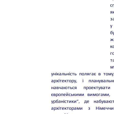
с
я
з
б
ж
к
г
т
м
унікальність полягає в тому
архітектору, і планувальн
навчаються проектувати
європейськими вимогами, 
урбаністики”, де набуваю
архітекторами з Німеччи