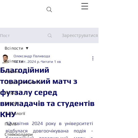
Зареєструватися
Пост
Всі пости
Олександр Паливода
Всі пости
12 квіт. 2024 р.
Читати 1 хв
Благодійний
Новини
товариський матч з
Студентське життя
футзалу серед
Наука
викладачів та студентів
Історія
КНУ
Технології
12 квітня 2024 року в університеті 
ПЦМБ
відбулася довгоочікувана подія - 
Стейкхолдери