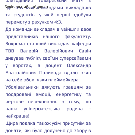
благодійний товариський матч з 
Будівельний дайджест
футзалу між командами викладачів 
та студентів, у якій перші здобули 
перемогу з рахунком 4:3.
До команди викладачів увійшли двоє 
представників нашого факультету. 
Зокрема старший викладач кафедри 
ТВВ Валерій Валерійович Савін 
дивував публіку своїми суперсейвами 
у воротах, а доцент Олександр 
Анатолійович Паливода вдало взяв 
на себе обов' язки плеймейкера.
Уболівальники дякують гравцям за 
подаровані емоції, енергетику та 
чергове переконання в тому, що 
наша університетська родина - 
найкраща!
Щира подяка також усім присутнім за 
донати, які було долучено до збору в 