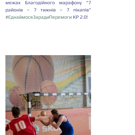
межах Благодійного марафону "7 
районів – 7 тижнів – 7 пікапів" 
#ЄднаймосяЗарадиПеремоги
 КР 2.0!