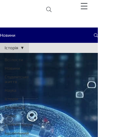
Новини
Історія
Всі пости
Новини
Студентське
життя
Наука
Історія
Технології
ПЦМБ
Стейкхолдери
Будівельний