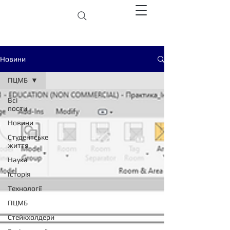
Новини
ПЦМБ
Всі
пости
Новини
Студентське
життя
Наука
Історія
Технології
ПЦМБ
Стейкхолдери